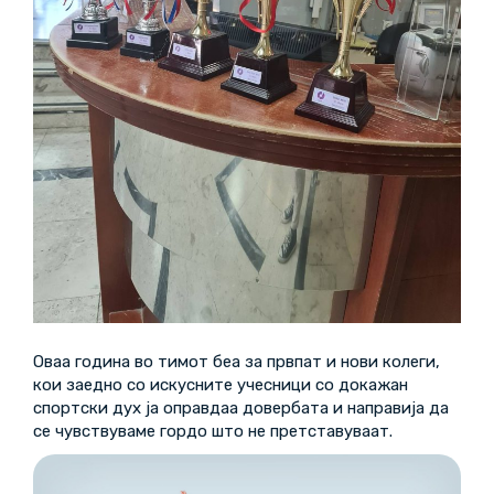
Оваа година во тимот беа за првпат и нови колеги,
кои заедно со искусните учесници со докажан
спортски дух ја оправдаа довербата и направија да
се чувствуваме гордо што не претставуваат.