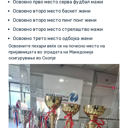
Освоено прво место серва фудбал мажи
Освоено второ место баскет жени
Освоено второ место пинг понг жени
Освоено второ место стрелаштво мажи
Освоено трето место одбојка жени
Освоените пехари веќе се на почесно место на
пријавницата во зградата на Македонија
осигурување во Скопје