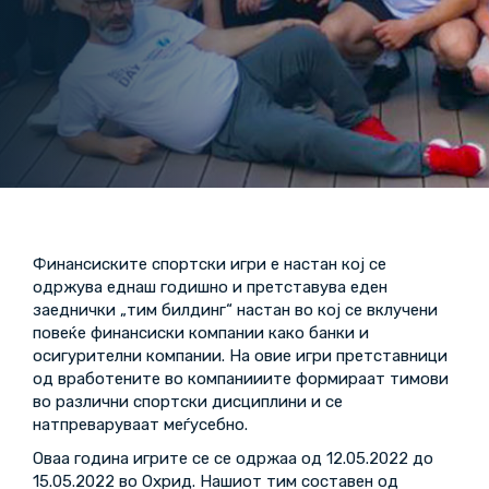
Финансиските спортски игри е настан кој се
одржува еднаш годишно и претставува еден
заеднички „тим билдинг“ настан во кој се вклучени
повеќе финансиски компании како банки и
осигурителни компании. На овие игри претставници
од вработените во компанииите формираат тимови
во различни спортски дисциплини и се
натпреваруваат меѓусебно.
Оваа година игрите се се одржаа од 12.05.2022 до
15.05.2022 во Охрид. Нашиот тим составен од