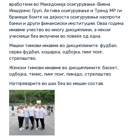
вработени во Македонија осигурување-Виена
Иншуренс Груп, Актива осигурување и Тренд МР ги
бранеше боите на дејноста осигурување наспроти
банки и други финансиски институции. Оваа година
имавме учество во многу дисциплини, а некои
учесници беа вклучени во повеќе од една.
Машки тимови имавме во дисциплините: фудбал,
серва фудбал, кошарка, одбојка, пинг понг,
стрелаштво.
Женски тимови имавме во дисциплините: баскет,
одбојка, тенис, пинг понг, пикадо, стрелаштво
Натпреварите во шах беа во мешан состав.