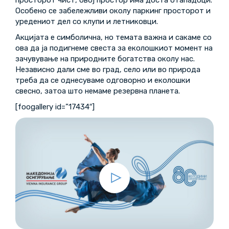
просторот чист, овој простор има доста отападоци.
Особено се забележливи околу паркинг просторот и
уредениот дел со клупи и летниковци.
Акцијата е симболична, но темата важна и сакаме со
ова да ја подигнеме свеста за еколошкиот момент на
зачувување на природните богатства околу нас.
Независно дали сме во град, село или во природа
треба да се однесуваме одговорно и еколошки
свесно, затоа што немаме резервна планета.
[foogallery id=”17434″]