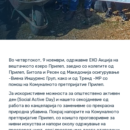
Во четвртокот, 9 ноември, одржавме ЕКО Акција на
вештачкото езеро Прилеп, заедно со колегите од
Прилеп, Битола и Ресен од Македонија осигурување
-Виена Иншуренс Груп, како и од Тренд -МР со
помош на Комуналното претпријатие Прилеп.
Ја искористивме можноста за општествено активен
ден (Social Active Day) и нашето секојдневие од
работа во канцеларија го заменивме со прекрасна
природна убавина. Покрај напорите на Комуналното
претпријатие Прилеп, со коишто проговоривме за
нивни искуства и напори околу одржување на