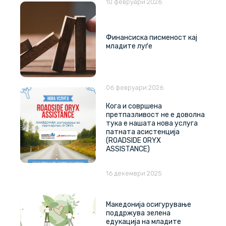
10 февруари 2026
Финансиска писменост кај
младите луѓе
06 февруари 2026
Кога и совршена
претпазливост не е доволна
тука е нашата нова услуга
патната асистенција
(ROADSIDE ORYX
ASSISTANCE)
16 декември 2025
Македонија осигурување
поддржува зелена
едукација на младите