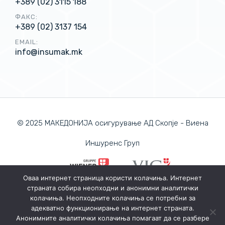
+389 (02) 3115 188
ФАКС:
+389 (02) 3137 154
EMAIL:
info@insumak.mk
© 2025 МАКЕДОНИЈА осигурување АД Скопје - Виена
Иншуренс Груп
Оваа интернет страница користи колачиња. Интернет
страната собира неопходни и анонимни аналитички
ПОЛИТИКА ЗА ПРИВАТНОСТ
колачиња. Неопходните колачиња се потребни за
ПОЛИТИКА ЗА КОЛАЧИЊА
адекватно функционирање на интернет страната.
Анонимните аналитички колачиња помагаат да се разбере