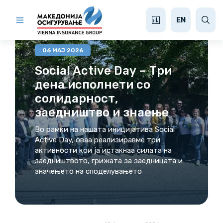
МЕДИА ЦЕНТАР
EN
06 МАЈ 2026
Social Active Day – Три
дена исполнети со
солидарност,
заедништво и знаење
Во рамки на нашата иницијатива Social
Active Day, оваа реализиравме три
активности кои ја истакнаа силата на
заедништвото, грижата за заедницата и
значењето на споделувањето