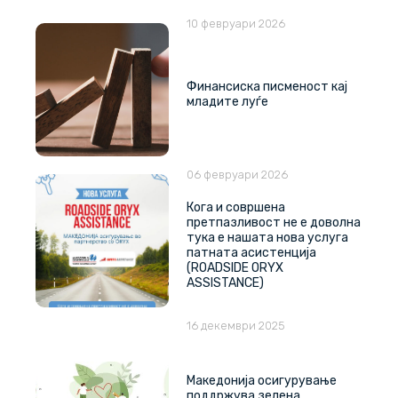
10 февруари 2026
Финансиска писменост кај
младите луѓе
06 февруари 2026
Кога и совршена
претпазливост не е доволна
тука е нашата нова услуга
патната асистенција
(ROADSIDE ORYX
ASSISTANCE)
16 декември 2025
Македонија осигурување
поддржува зелена