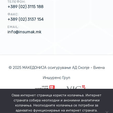
ТЕЛЕФОН:
+389 (02) 3115 188
ФАКС:
+389 (02) 3137 154
EMAIL:
info@insumak.mk
© 2025 МАКЕДОНИЈА осигурување АД Скопје - Виена
Иншуренс Груп
Оваа интернет страница користи колачиња. Интернет
страната собира неопходни и анонимни аналитички
ПОЛИТИКА ЗА ПРИВАТНОСТ
колачиња. Неопходните колачиња се потребни за
ПОЛИТИКА ЗА КОЛАЧИЊА
адекватно функционирање на интернет страната.