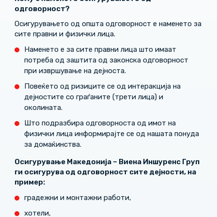
одговорност?
Осигурувањето од општа одговорност е наменето за
сите правни и физички лица.
Наменето е за сите правни лица што имаат
потреба од заштита од законска одговорност
при извршување на дејноста.
Повеќето од ризиците се од интеракција на
дејностите со граѓаните (трети лица) и
околината.
Што подразбира одговорноста од имот на
физички лица информирајте се од нашата понуда
за домаќинства.
Осигурување Македонија – Виена Иншуренс Груп
ги осигурува од одговорност сите дејности, на
пример:
градежни и монтажни работи,
хотели,