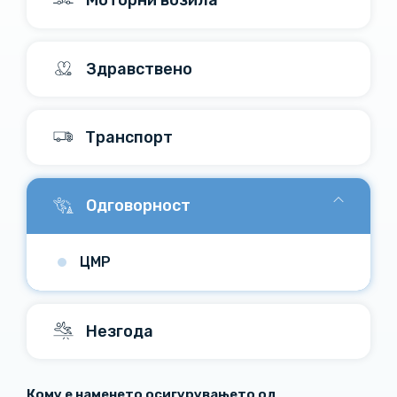
Моторни возила
Здравствено
Транспорт
Одговорност
ЦМР
Незгода
Кому е наменето осигурувањето од