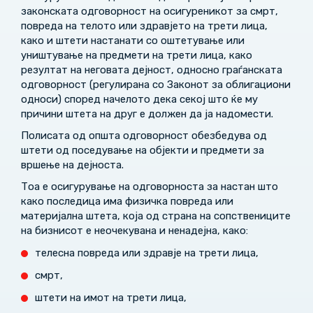
законската одговорност на осигуреникот за смрт,
повреда на телото или здравјето на трети лица,
како и штети настанати со оштетување или
уништување на предмети на трети лица, како
резултат на неговата дејност, односно граѓанската
одговорност (регулирана со Законот за облигациони
односи) според начелото дека секој што ќе му
причини штета на друг е должен да ја надомести.
Полисата од општа одговорност обезбедува од
штети од поседување на објекти и предмети за
вршење на дејноста.
Тоа е осигурување на одговорноста за настан што
како последица има физичка повреда или
материјална штета, која од страна на сопствениците
на бизнисот е неочекувана и ненадејна, како:
телесна повреда или здравје на трети лица,
смрт,
штети на имот на трети лица,