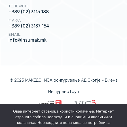
ТЕЛЕФОН:
+389 (02) 3115 188
ФАКС:
+389 (02) 3137 154
EMAIL:
info@insumak.mk
© 2025 МАКЕДОНИЈА осигурување АД Скопје - Виена
Иншуренс Груп
Оваа интернет страница користи колачиња. Интернет
страната собира неопходни и анонимни аналитички
ПОЛИТИКА ЗА ПРИВАТНОСТ
колачиња. Неопходните колачиња се потребни за
ПОЛИТИКА ЗА КОЛАЧИЊА