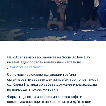
На 28 септември во рамките на Social Active Day
имавме еден посебен инклузивен настан во
„
Countryside retreat
“.
Со помош на локални одговорни граѓани
организравме забавен ден за граѓани со попреченост
од Крива Паланка со забава дружење и релаксација
во природа и покрај животни.
Фармата ја води инспиративна жена која ги
соединува световите на животните и луѓето кои