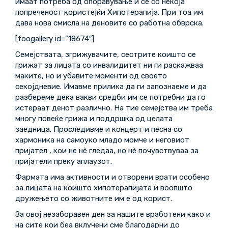
имаат потреба од опоравување и се со некоја
попреченост користејќи Хипотерапија. При тоа им
дава нова смисла на деновите со работна обврска.
[foogallery id=”18674″]
Семејствата, згрижувачите, сестрите коишто се
грижат за лицата со инвалидитет ни ги раскажваа
маките, но и убавите моменти од своето
секојдневие. Имавме прилика да ги запознаеме и да
разбереме дека вакви средби им се потребни да го
истераат денот различно. На тие семејства им треба
многу повеќе грижа и поддршка од целата
заедница. Проследивме и концерт и песна со
хармоника на самоуко младо момче и неговиот
пријател , кои не нè гледаа, но нè почувствуваа за
пријатели преку аплаузот.
Фармата има активности и отворени врати особено
за лицата на коишто хипотерапијата и воопшто
дружењето со животните им е од корист.
За овој незаборавен ден за нашите вработени како и
на сите кои беа вклучени сме благодарни до