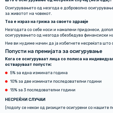
Осигурувањето од незгода е доброволно осигурување 
за животот на човекот.
Тоа е израз на грижа за своето здравје
Незгодата со себе носи и намалени придонеси, допо
осигурувањето од незгода обезбедува финансиски на
Ние ви нудиме начин да ја избегнете несреќата што 
Попусти на премијата за осигурување
Кога се осигуруваат лица со полиса на индивидуа
остваруваат попусти:
5% за една измината година
10% за две изминати последователни години
15% за 3 последователни години
НЕСРЕЌНИ СЛУЧАИ
(подолу се некои од ризиците осигурени со нашите п