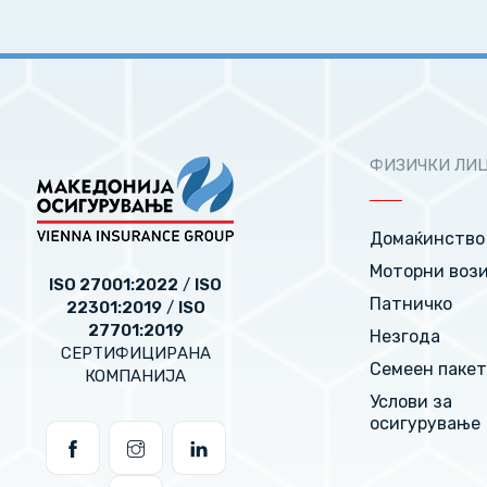
ФИЗИЧКИ ЛИ
Домаќинство
Моторни воз
ISO 27001:2022
/
ISO
Патничко
22301:2019
/
ISO
27701:2019
Незгода
СЕРТИФИЦИРАНА
Семеен паке
КОМПАНИЈА
Услови за
осигурување