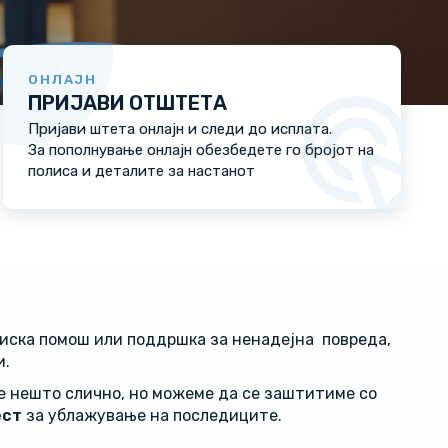
ОНЛАЈН
ПРИЈАВИ ОТШТЕТА
Пријави штета онлајн и следи до исплата.
За пополнување онлајн обезбедете го бројот на
полиса и деталите за настанот
сиска помош или поддршка за ненадејна повреда,
и.
е нешто слично, но можеме да се заштитиме со
ест
за ублажување на последиците.