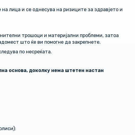
на лица и се однесува на ризиците за здравјето и
лнителни трошоци и материјални проблеми, затоа
домест што ќе ви помогне да закрепнете.
следува по несреќата.
лна основа, доколку нема штетен настан
олиси):