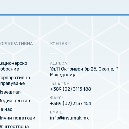
КОРПОРАТИВНА
КОНТАКТ
Акционерско
АДРЕСА:
собрание
Ул.11 Октомври бр.25, Скопје, Р.
Македонија
Корпоративно
управување
ТЕЛЕФОН:
+389 (02) 3115 188
Извештаи
ФАКС:
Медиа центар
+389 (02) 3137 154
За нас
EMAIL:
Лични податоци
info@insumak.mk
Општествена