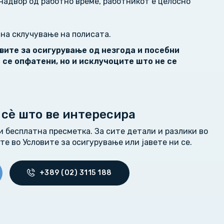
надвор од работно време, работникот е целосно
на склучување на полисата.
вите за осигурување од незгода и
посебни
 се опфатени, но и исклучоците што не се
 сѐ што ве интересира
 бесплатна пресметка. За сите детали и разлики во
те во Условите за осигурување или јавете ни се.
+389 (02) 3115 188