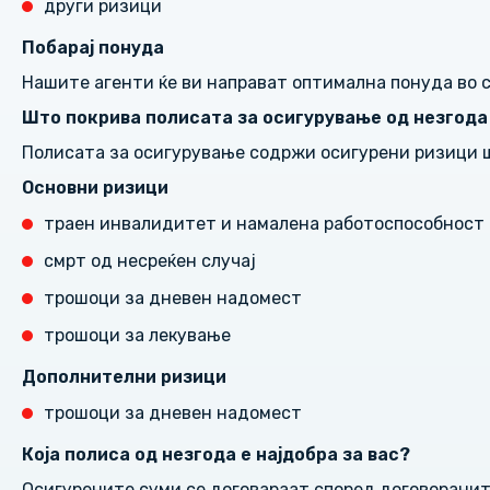
други ризици
Побарај понуда
Нашите агенти ќе ви направат оптимална понуда во 
Што покрива полисата за осигурување од незгода 
Полисата за осигурување содржи осигурени ризици 
Основни ризици
траен инвалидитет и намалена работоспособност
смрт од несреќен случај
трошоци за дневен надомест
трошоци за лекување
Дополнителни ризици
трошоци за дневен надомест
Која полиса од незгода е најдобра за вас?
Осигурените суми се договараат според договоранит