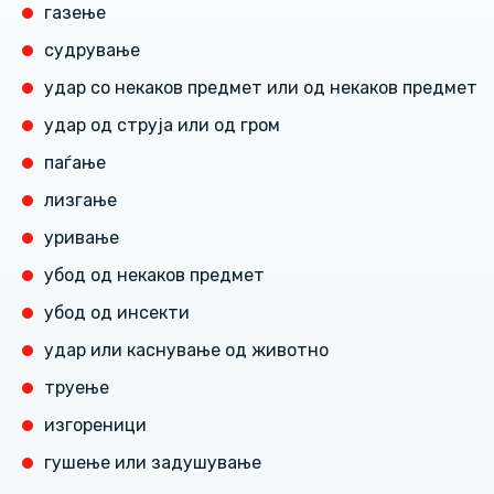
газење
судрување
удар со некаков предмет или од некаков предмет
удар од струја или од гром
паѓање
лизгање
уривање
убод од некаков предмет
убод од инсекти
удар или каснување од животно
труење
изгореници
гушење или задушување