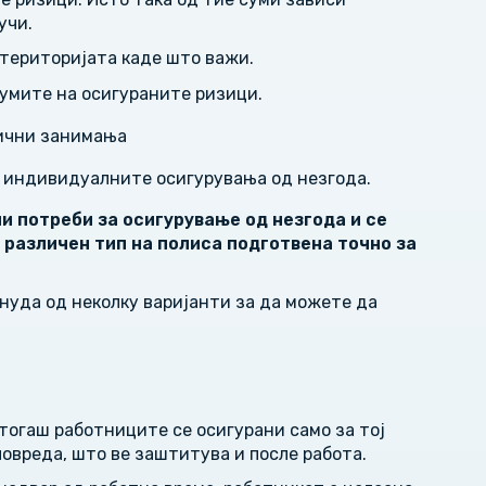
учи.
 територијата каде што важи.
умите на осигураните ризици.
лични занимања
д индивидуалните осигурувања од незгода
.
и потреби за осигурување од незгода и се
 различен тип на полиса подготвена точно за
онуда од неколку варијанти за да можете да
тогаш работниците се осигурани само за тој
повреда, што ве заштитува и после работа.