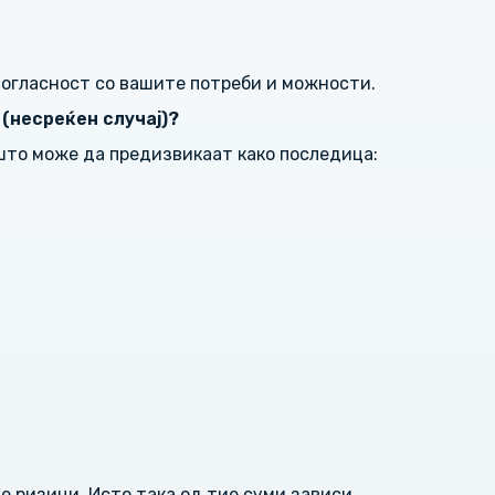
согласност со вашите потреби и можности.
(несреќен случај)?
што може да предизвикаат како последица:
е ризици. Исто така од тие суми зависи