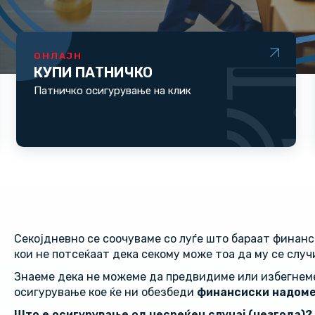
ОНЛАЈН
КУПИ ПАТНИЧКО
Патничко осигурување на клик
Секојдневно се соочуваме со луѓе што бараат финан
кои не потсеќаат дека секому може тоа да му се случ
Знаеме дека не можеме да предвидиме или избегнем
осигурување кое ќе ни обезбеди
финансиски надом
Што е осигурување од несреќен случај (незгода)?