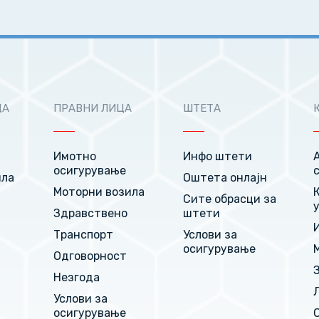
ЦА
ПРАВНИ ЛИЦА
ШТЕТА
Имотно
Инфо штети
осигурување
ила
Оштета онлајн
Моторни возила
Сите обрасци за
Здравствено
штети
Транспорт
Услови за
т
осигурување
Одговорност
Незгода
Услови за
осигурување