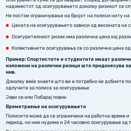
надоместот од осигурувањето доколку ризикот се сл
Не постои ограничување на бројот на полиси ниту на
Цената на осигурувањето зависи од висината на с
Осигурителниот ризик има различна цена кај раз
Колективните осигурувања се со различна цена о
Пример: Спортистите и студентите имаат различн
изложени на различни ризици што придонесува за
нив.
Доколку веќе знаете што ви е потребно ќе добиете п
одлучите за полиса за осигурување
Јави се или Побарај повик
Времетраење на осигурувањето
Полисите може да се ограничени на работно време и 
период, но ние нудиме и 24 часовно осигурување од 