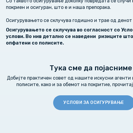
Со таквото осигурување доколку повредата се случи 
покриен и осигуран, што е и наша препорака.
Осигурувањето се склучува годишно и трае од денот 
Осигурувањето се склучува во согласност со Усло
услови. Во нив детално се наведени ризиците што
опфатени со полисите.
Тука сме да појасниме
Добијте практичен совет од нашите искусни агенти и
полисите, како и за обемот на покритие, прочитај
УСЛОВИ ЗА ОСИГУРУВАЊЕ