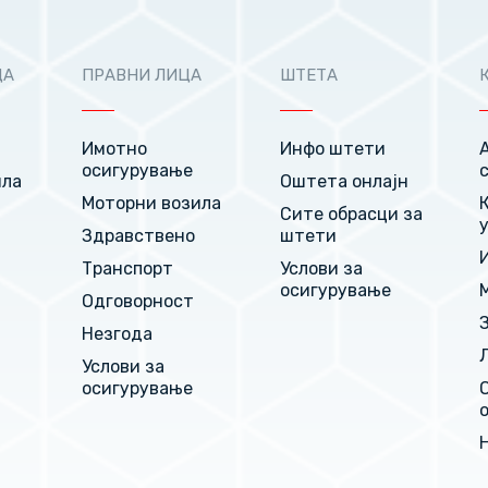
ЦА
ПРАВНИ ЛИЦА
ШТЕТА
Имотно
Инфо штети
осигурување
ила
Оштета онлајн
Моторни возила
Сите обрасци за
Здравствено
штети
Транспорт
Услови за
т
осигурување
Одговорност
Незгода
Услови за
осигурување