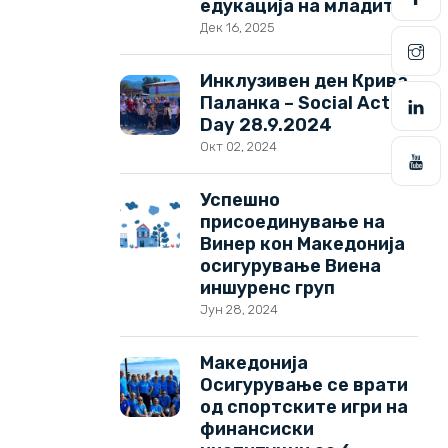
едукација на младите
Дек 16, 2025
Инклузивен ден Крива
Паланка – Social Active
Day 28.9.2024
Окт 02, 2024
Успешно
присоединување на
Винер кон Македонија
осигурување Виена
иншуренс груп
Јун 28, 2024
Македонија
Осигурување се врати
од спортските игри на
финансиски