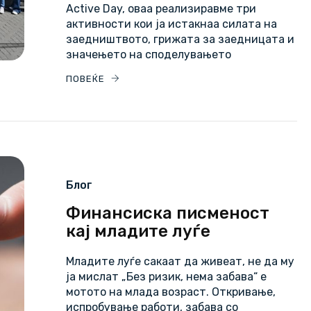
Active Day, оваа реализиравме три
активности кои ја истакнаа силата на
заедништвото, грижата за заедницата и
значењето на споделувањето
ПОВЕЌЕ
Блог
Финансиска писменост
кај младите луѓе
Младите луѓе сакаат да живеат, не да му
ја мислат „Без ризик, нема забава“ е
мотото на млада возраст. Откривање,
испробување работи, забава со