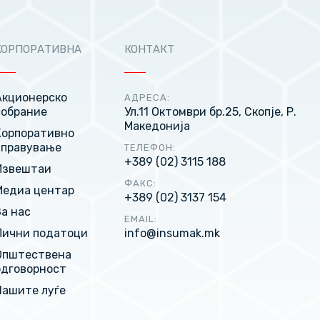
КОРПОРАТИВНА
КОНТАКТ
Акционерско
АДРЕСА:
собрание
Ул.11 Октомври бр.25, Скопје, Р.
Македонија
Корпоративно
управување
ТЕЛЕФОН:
+389 (02) 3115 188
Извештаи
ФАКС:
Медиа центар
+389 (02) 3137 154
За нас
EMAIL:
Лични податоци
info@insumak.mk
Општествена
одговорност
Нашите луѓе