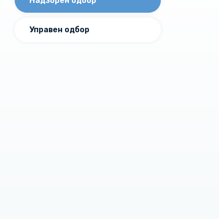
Надзорен одбор
Управен одбор