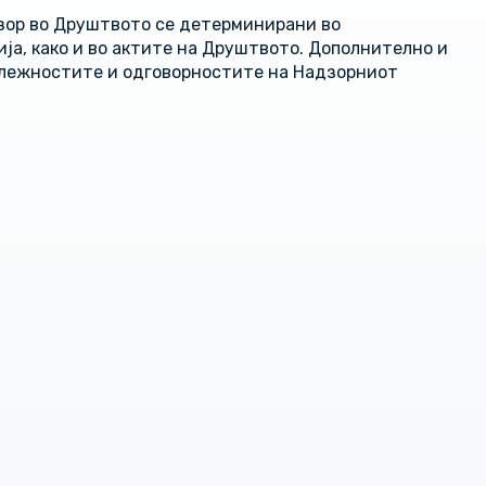
зор во Друштвото се детерминирани во
ја, како и во актите на Друштвото. Дополнително и
длежностите и одговорностите на Надзорниот