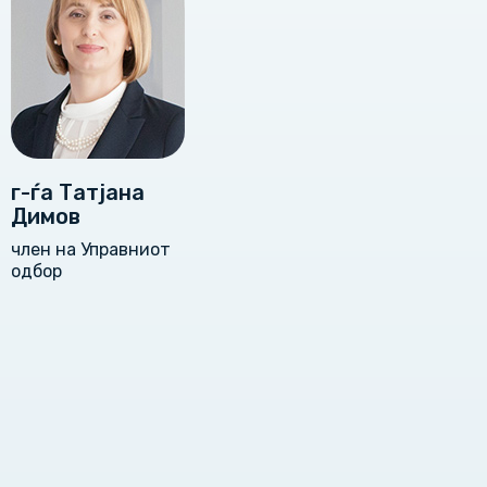
г-ѓа Татјана
Димов
член на Управниот
одбор