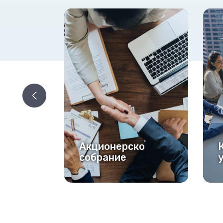
Акционерско
Корпоративно
собрание
управување