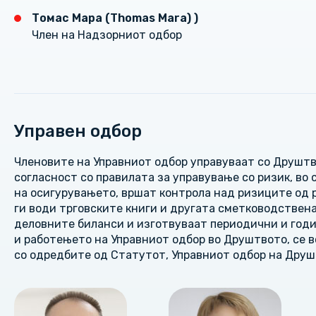
Томас Mара (Thomas Mara) )
Член на Надзорниот одбор
Управен одбор
Членовите на Управниот одбор управуваат со Друштв
согласност со правилата за управување со ризик, во
на осигурувањето, вршат контрола над ризиците од
ги води трговските книги и другата сметководствена
деловните биланси и изготвуваат периодични и год
и работењето на Управниот одбор во Друштвото, се в
со одредбите од Статутот, Управниот одбор на Друшт