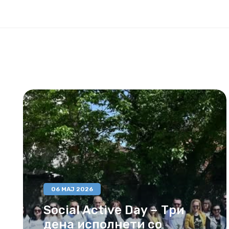
06 МАЈ 2026
Social Active Day – Три
дена исполнети со