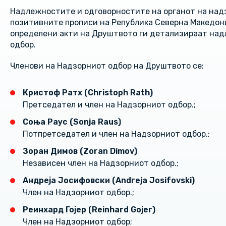
Надлежностите и одговорностите на органот на над
позитивните прописи на Република Северна Македони
определени акти на Друштвото ги детализираат на
одбор.
Членови на Надзорниот одбор на Друштвото се:
Кристоф Ратх (Christoph Rath)
Претседател и член на Надзорниот одбор.;
Соња Раус (
Sonja Raus)
Потпретседател и член на Надзорниот одбор.;
Зоран Димов (Zoran Dimov)
Независен член на Надзорниот одбор.;
Андреја Јосифовски (Andreja Josifovski)
Член на Надзорниот одбор.;
Реинхард Гојер (Reinhard Gojer)
Член на Надзорниот одбор;