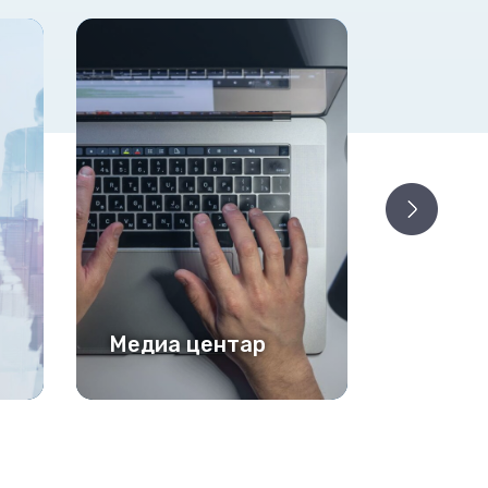
а центар
За нас