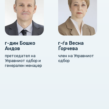
г-дин Бошко
г-ѓа Весна
Андов
Ѓорчева
претседател на
член на Управниот
Управниот одбор и
одбор
генерален менаџер