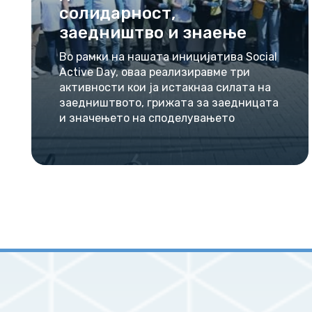
солидарност,
заедништво и знаење
Во рамки на нашата иницијатива Social
Active Day, оваа реализиравме три
активности кои ја истакнаа силата на
заедништвото, грижата за заедницата
и значењето на споделувањето