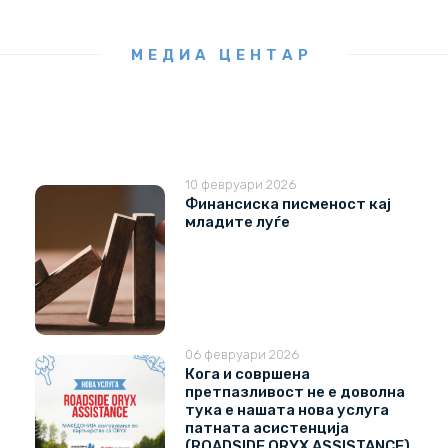
МЕДИА ЦЕНТАР
10 февруари 2026
Финансиска писменост кај
младите луѓе
06 февруари 2026
Кога и совршена
претпазливост не е доволна
тука е нашата нова услуга
патната асистенција
(ROADSIDE ORYX ASSISTANCE)