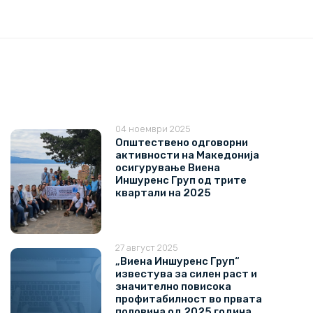
04 ноември 2025
Општествено одговорни
активности на Македонија
осигурување Виена
Иншуренс Груп од трите
квартали на 2025
27 август 2025
„Виена Иншуренс Груп“
известува за силен раст и
значително повисока
профитабилност во првата
половина од 2025 година