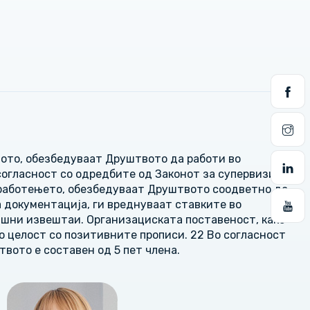
ото, обезбедуваат Друштвото да работи во
 согласност со одредбите од Законот за супервизија
 работењето, обезбедуваат Друштвото соодветно да
 документација, ги вреднуваат ставките во
ишни извештаи. Организациската поставеност, како
о целост со позитивните прописи. 22 Во согласност
вото е составен од 5 пет члена.