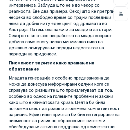
интервенира. Заблуда што не е во чекор со
реалноста. Еве два примера. Секој што ќе претрпи
несреќа во слободно време со трајни последици
нема да добие ниту еден цент од државата во
Австрија. Патем, ова важи и за млади и за стари.
Секој што ќе стане невработен на млада возраст
добива само многу ниско минимално ниво на
државно осигурување поради недостаток на
периоди на придонеси.
Писменост за ризик како прашање на
образование
Младата генерација е особено предизвикана да
може да донесува информирани одлуки кога се
справува со ризиците што произлегуваат од тоа,
особено во однос на големите проблеми и закани
како што е климатската криза. Целта би била
поголема свест за ризик и зголемена компетентност
за ризик. Ефективен пристап би бил интегрирање на
писменост за ризик во образовниот систем и
обезбедување активна поддршка од компетентни