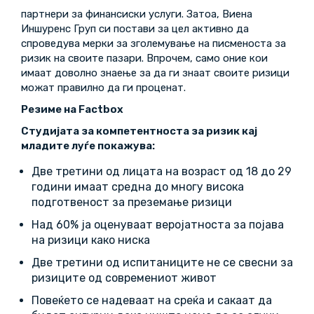
партнери за финансиски услуги. Затоа, Виена
Иншуренс Груп си постави за цел активно да
спроведува мерки за зголемување на писменоста за
ризик на своите пазари. Впрочем, само оние кои
имаат доволно знаење за да ги знаат своите ризици
можат правилно да ги проценат.
Р
е
зиме на Factbox
Студијата за компетентноста за ризик кај
младите луѓе покажува:
Две третини од лицата на возраст од 18 до 29
години имаат средна до многу висока
подготвеност за преземање ризици
Над 60% ја оценуваат веројатноста за појава
на ризици како ниска
Две третини од испитаниците не се свесни за
ризиците од современиот живот
Повеќето се надеваат на среќа и сакаат да