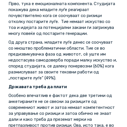
Прво, тука е емоционалната компонента. Студијата
покажува дека младите луѓе реагираат
почувствително кога се соочуваат со ризици
отколку постарите луѓе. Тие немаат искуство со
тоа и идејата за потенцијални закани ги загрижува
многу повеќе од постарите генерации.
Од друга страна, младите луѓе денес се соочуваат
со мноштво проблематични области. Тие се во
предизвикувачка фаза од животот, сè уште им
недостасува самодоверба поради малку искуство и,
според студијата, се далеку понервозни (60%) кога
размислуваат за своите тековни работи од
„постарите луѓе“ (49%).
Државата треба да плати
Особено впечатлив е фактот дека две третини од
анкетираните не се свесни за ризиците од
современиот живот и затоа немаат компетентност
за управување со ризици и затоа обично не знаат
дали и како треба да преземат мерки на
претпазливост против ризици. Ова, исто така, е во