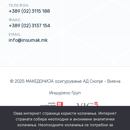
ТЕЛЕФОН:
+389 (02) 3115 188
ФАКС:
+389 (02) 3137 154
EMAIL:
info@insumak.mk
© 2025 МАКЕДОНИЈА осигурување АД Скопје - Виена
Иншуренс Груп
Оваа интернет страница користи колачиња. Интернет
страната собира неопходни и анонимни аналитички
ПОЛИТИКА ЗА ПРИВАТНОСТ
колачиња. Неопходните колачиња се потребни за
ПОЛИТИКА ЗА КОЛАЧИЊА