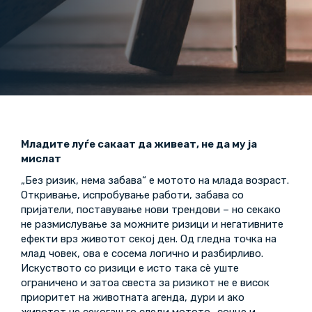
М
ла
ди
те луѓе сакаат да живеат, не да му ја
мислат
„Без ризик, нема забава“ е мотото на млада возраст.
Откривање, испробување работи, забава со
пријатели, поставување нови трендови – но секако
не размислување за можните ризици и негативните
ефекти врз животот секој ден. Од гледна точка на
млад човек, ова е сосема логично и разбирливо.
Искуството со ризици е исто така сè уште
ограничено и затоа свеста за ризикот не е висок
приоритет на животната агенда, дури и ако