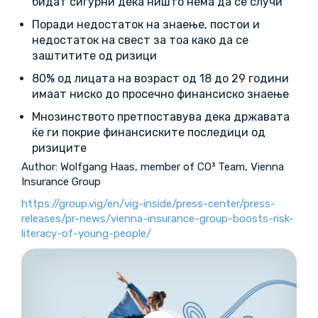
бидат сигурни дека ништо нема да се случи
Поради недостаток на знаење, постои и
недостаток на свест за тоа како да се
заштитите од ризици
80% од лицата на возраст од 18 до 29 години
имаат ниско до просечно финансиско знаење
Мнозинството претпоставува дека државата
ќе ги покрие финансиските последици од
ризиците
Author: Wolfgang Haas, member of CO³ Team, Vienna
Insurance Group
https://group.vig/en/vig-inside/press-center/press-
releases/pr-news/vienna-insurance-group-boosts-risk-
literacy-of-young-people/