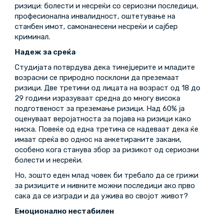
ризици: болести и несреќи со сериозни последици,
професионална инвалидност, оштетување на
станбен имот, самонанесени несреќи и сајбер
криминал.
Надеж за среќа
Студијата потврдува дека тинејџерите и младите
возрасни се природно посклони да преземаат
ризици. Две третини од лицата на возраст од 18 до
29 години изразуваат средна до многу висока
подготвеност за преземање ризици. Над 60% ја
оценуваат веројатноста за појава на ризици како
ниска. Повеќе од една третина се надеваат дека ќе
имаат среќа во однос на анкетираните закани,
особено кога станува збор за ризикот од сериозни
болести и несреќи.
Но, зошто еден млад човек би требало да се грижи
за ризиците и нивните можни последици ако прво
сака да се изгради и да ужива во својот живот?
Емоционално нестабилен