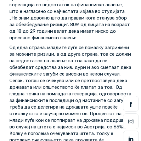
корелација со недостаток на финансиско знаење,
што е нагласено со најчестата изјава во студијата:
„Не знам доволно што да правам кога станува збор
за обезбедување ризици“. 80% од лицата на возраст
од 18 до 29 години велат дека имаат ниско до
просечно финансиско знаење.
Од една страна, младите луѓе се помалку загрижени
за можните ризици, а од друга страна, тоа се должи
на недостаток на знаење за тоа како да се
обезбедат средства за нив, дури и ако сметаат дека
финансиските загуби се високи во некои случаи.
Сепак, тогаш се очекува или се претпоставува дека
државата или општеството ќе платат за тоа. Од
гледна точка на помладата генерација, одговорноста
за финансиските последици од настаните со загуби
треба да се делегира на државата уште повеќе
отколку што е случај во моментов. Процентот на
млади луѓе кои се потпираат на државна поддршка
во случај на штета е највисок во Австрија, со 65%.
Колку е поголема очекуваната штета, толку е
поголемо очекувањето дека државата ќе