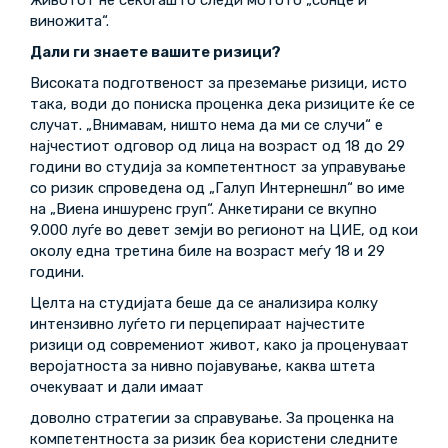
животот не секогаш го следи мотото „сонце и
виножита“.
Дали ги знаете вашите ризици?
Високата подготвеност за преземање ризици, исто
така, води до пониска проценка дека ризиците ќе се
случат. „Внимавам, ништо нема да ми се случи“ е
најчестиот одговор од лица на возраст од 18 до 29
години во студија за компетентност за управување
со ризик спроведена од „Галуп Интернешнл“ во име
на „Виена иншуренс груп“. Анкетирани се вкупно
9.000 луѓе во девет земји во регионот на ЦИЕ, од кои
околу една третина биле на возраст меѓу 18 и 29
години.
Целта на студијата беше да се анализира колку
интензивно луѓето ги перцепираат најчестите
ризици од современиот живот, како ја проценуваат
веројатноста за нивно појавување, каква штета
очекуваат и дали имаат
доволно стратегии за справување. За проценка на
компетентноста за ризик беа користени следните