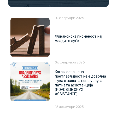
10 февруари 2026
Финансиска писменост кај
младите луѓе
06 февруари 2026
Кога и совршена
претпазливост не е доволна
тука е нашата нова услуга
патната асистенција
(ROADSIDE ORYX
ASSISTANCE)
16 декември 2025