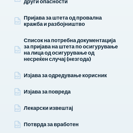
други опасности
Пријава за штета од провална
кражба и разбојништво
Список на потребна документација
за пријава на штета по осигурување
на лица од осигурување од
несреќен случај (незгода)
Изјава за одредување корисник
Изјава за повреда
Лекарски извештај
Потврда за вработен