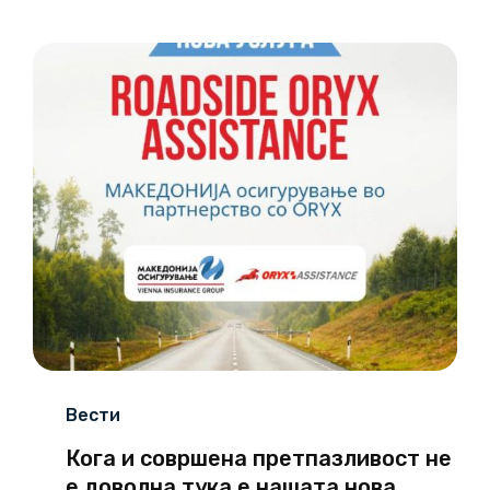
06
02/26
Вести
Кога и совршена претпазливост не
е доволна тука е нашата нова