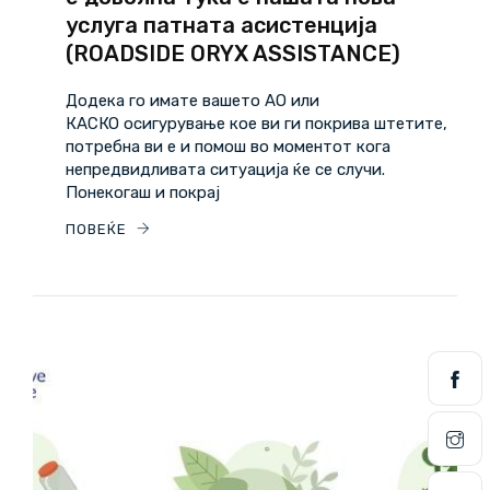
услуга патната асистенција
(ROADSIDE ORYX ASSISTANCE)
Додека го имате вашето АО или
КАСКО осигурување кое ви ги покрива штетите,
потребна ви е и помош во моментот кога
непредвидливата ситуација ќе се случи.
Понекогаш и покрај
ПОВЕЌЕ
16
12/25