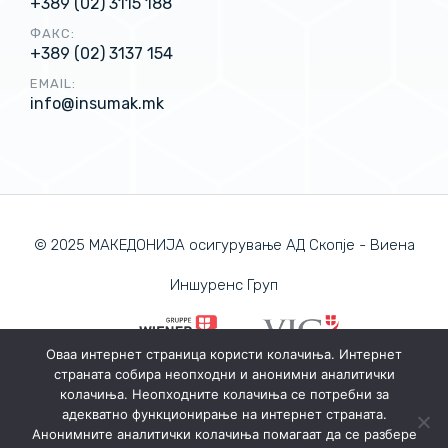
+389 (02) 3115 188
ФАКС:
+389 (02) 3137 154
EMAIL:
info@insumak.mk
© 2025 МАКЕДОНИЈА осигурување АД Скопје - Виена
Иншуренс Груп
Оваа интернет страница користи колачиња. Интернет
страната собира неопходни и анонимни аналитички
ПОЛИТИКА ЗА ПРИВАТНОСТ
колачиња. Неопходните колачиња се потребни за
ПОЛИТИКА ЗА КОЛАЧИЊА
адекватно функционирање на интернет страната.
Анонимните аналитички колачиња помагаат да се разбере