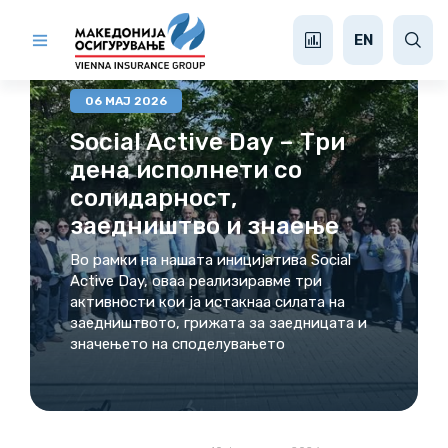
МЕДИА ЦЕНТАР
EN
06 МАЈ 2026
Social Active Day – Три
дена исполнети со
солидарност,
заедништво и знаење
Во рамки на нашата иницијатива Social
Active Day, оваа реализиравме три
активности кои ја истакнаа силата на
заедништвото, грижата за заедницата и
значењето на споделувањето