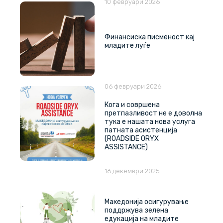
10 февруари 2026
Финансиска писменост кај
младите луѓе
06 февруари 2026
Кога и совршена
претпазливост не е доволна
тука е нашата нова услуга
патната асистенција
(ROADSIDE ORYX
ASSISTANCE)
16 декември 2025
Македонија осигурување
поддржува зелена
едукација на младите