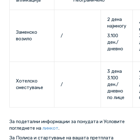
апликација*
Неограничено
2 дена
најмногу
Заменско
/
3.100
возило
ден./
дневно
3 дена
3.100
Хотелско
/
ден./
сместување
дневно
по лице
За подетални информации за понудата и Условите
погледнете на
линкот
.
За Полиса и стартување на вашата претплата