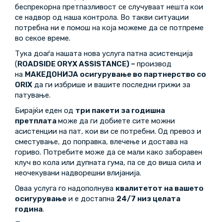
беспрекорна претпазливост се случуваат нешта кои
се надвор од наша контрола. Во такви ситуации
потребна ни е помош на која можеме да се потпреме
во секое време.
Тука доаѓа нашата нова услуга патна асистенција
(
ROADSIDE ORYX ASSISTANCE) –
производ
на
МАКЕДОНИЈА осигурување во партнерство со
ORIX
да ги избрише и вашите последни грижи за
патување.
Бирајќи еден од
три пакети за годишна
претплата
може да ги добиете сите можни
асистенции на пат, кои ви се потребни. Од превоз и
сместување, до поправка, влечење и достава на
гориво. Потребите може да се мали како заборавен
клуч во кола или дупната гума, па се до виша сила и
неочекувани надворешни влијанија.
Оваа услуга го надополнува
квалитетот на вашето
осигурување
и е достапна
24/7 низ целата
година
.