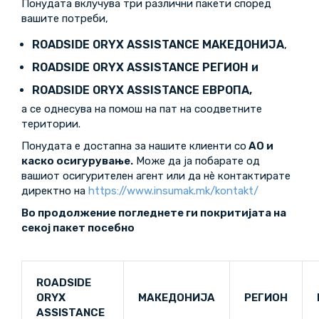
Понудата вклучува три различни пакети според
вашите потреби,
ROADSIDE ORYX ASSISTANCE МАКЕДОНИЈА
,
ROADSIDE ORYX ASSISTANCE РЕГИОН и
ROADSIDE ORYX ASSISTANCE ЕВРОПА,
а се однесува на помош на пат на соодветните
територии.
Понудата е достапна за нашите клиенти со
АО и
каско осигурување.
Може да ја побарате од
вашиот осигурителен агент или да нè контактирате
директно на
https://www.insumak.mk/kontakt/
Во продолжение погледнете ги покритијата на
секој пакет посебно
ROADSIDE
ORYX
МАКЕДОНИЈА
РЕГИОН
ASSISTANCE