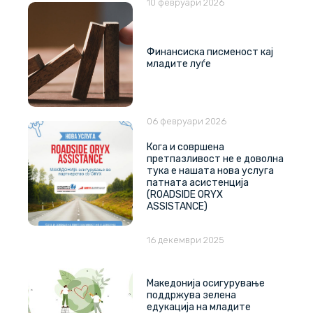
10 февруари 2026
Финансиска писменост кај
младите луѓе
06 февруари 2026
Кога и совршена
претпазливост не е доволна
тука е нашата нова услуга
патната асистенција
(ROADSIDE ORYX
ASSISTANCE)
16 декември 2025
Македонија осигурување
поддржува зелена
едукација на младите