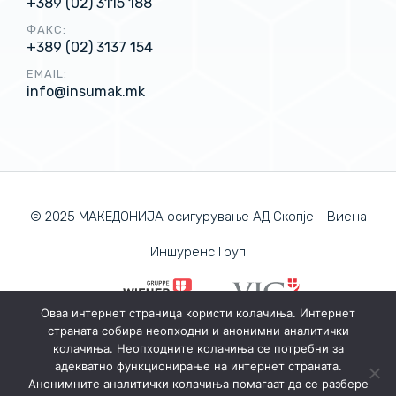
+389 (02) 3115 188
ФАКС:
+389 (02) 3137 154
EMAIL:
info@insumak.mk
© 2025 МАКЕДОНИЈА осигурување АД Скопје - Виена
Иншуренс Груп
Оваа интернет страница користи колачиња. Интернет
страната собира неопходни и анонимни аналитички
ПОЛИТИКА ЗА ПРИВАТНОСТ
колачиња. Неопходните колачиња се потребни за
ПОЛИТИКА ЗА КОЛАЧИЊА
адекватно функционирање на интернет страната.
Анонимните аналитички колачиња помагаат да се разбере