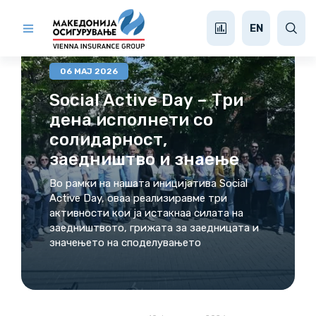
МЕДИА ЦЕНТАР
EN
06 МАЈ 2026
Social Active Day – Три
дена исполнети со
солидарност,
заедништво и знаење
Во рамки на нашата иницијатива Social
Active Day, оваа реализиравме три
активности кои ја истакнаа силата на
заедништвото, грижата за заедницата и
значењето на споделувањето