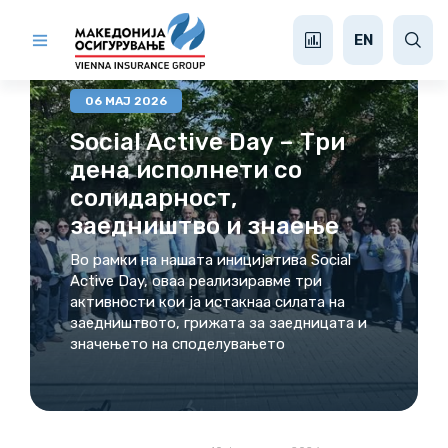
МЕДИА ЦЕНТАР
EN
06 МАЈ 2026
Social Active Day – Три
дена исполнети со
солидарност,
заедништво и знаење
Во рамки на нашата иницијатива Social
Active Day, оваа реализиравме три
активности кои ја истакнаа силата на
заедништвото, грижата за заедницата и
значењето на споделувањето