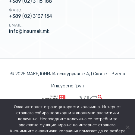
+389 (02) 3115 188
ФАКС:
+389 (02) 3137 154
EMAIL:
info@insumak.mk
© 2025 МАКЕДОНИЈА осигурување АД Скопје - Виена
Иншуренс Груп
Оваа интернет страница користи колачиња. Интернет
страната собира неопходни и анонимни аналитички
ПОЛИТИКА ЗА ПРИВАТНОСТ
колачиња. Неопходните колачиња се потребни за
ПОЛИТИКА ЗА КОЛАЧИЊА
адекватно функционирање на интернет страната.
Анонимните аналитички колачиња помагаат да се разбере