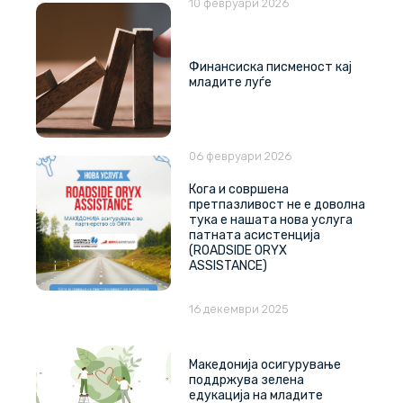
10 февруари 2026
Финансиска писменост кај
младите луѓе
06 февруари 2026
Кога и совршена
претпазливост не е доволна
тука е нашата нова услуга
патната асистенција
(ROADSIDE ORYX
ASSISTANCE)
16 декември 2025
Македонија осигурување
поддржува зелена
едукација на младите