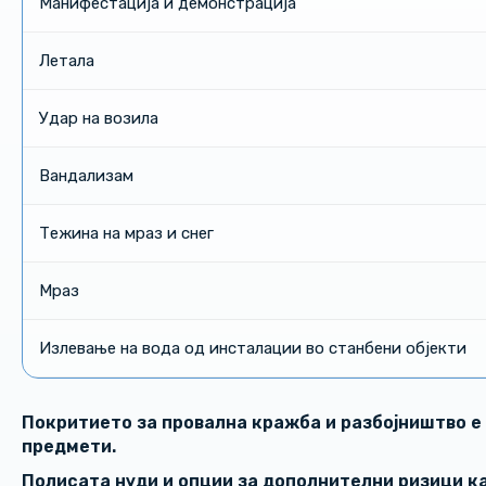
Манифестација и демонстрација
Летала
Удар на возила
Вандализам
Тежина на мраз и снег
Мраз
Излевање на вода од инсталации во станбени објекти
Покритието за провална кражба и разбојништво е
предмети.
Полисата нуди и опции за дополнителни ризици ка