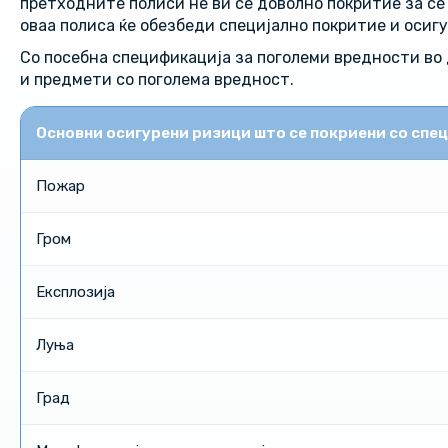
претходните полиси не ви се доволно покритие за сè
оваа полиса ќе обезбеди специјално покритие и осиг
Со посебна спецификација за поголеми вредности во 
и предмети со поголема вредност.
Основни осигурени ризици што се покриени со спец
Пожар
Гром
Експлозија
Луња
Град