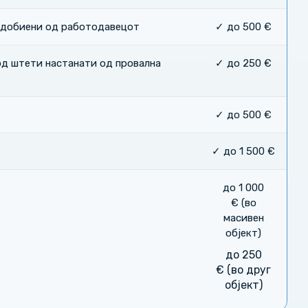
е добиени од работодавецот
✓ до 500 €
од штети настанати од провална
✓ до 250 €
✓ до 500 €
✓ до 1 500 €
до 1 000
€ (во
масивен
објект)
до 250
€ (во друг
објект)