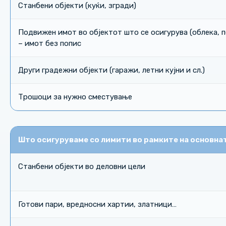
Станбени објекти (куќи, згради)
Подвижен имот во објектот што се осигурува (облека, п
– имот без попис
Други градежни објекти (гаражи, летни кујни и сл.)
Трошоци за нужно сместување
Што осигуруваме со лимити во рамките на основнат
Станбени објекти во деловни цели
Готови пари, вредносни хартии, златници…