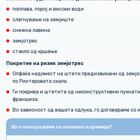
поплава, порој и високи води
слегнување на земјиште
снежна лавина
земјотрес
стакло од кршење
Покритие на ризик земјотрес
Опфаќа надомест на штети предизвикани од земјо
по Рихтеровата скала.
Ги покрива и штетите од неконструктивни пукнати
франшиза.
Во зависност од вашата одлука, го договараме со 
Што осигуруваме со основната премија?