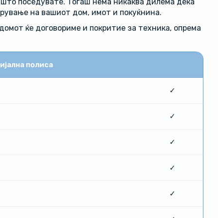
 што поседувате. Тогаш нема никаква дилема дека
урување на вашиот дом, имот и покуќнина.
домот ќе договориме и покритие за техника, опрема
ијална полиса
✓
✓
✓
✓
✓