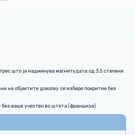
трес што ја надминува магнитудата од 3,5 степени
ни на објектите доколку се избере покритие без
и без ваше учество во штета (франшиза).