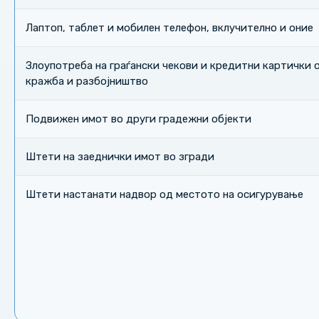
Лаптоп, таблет и мобилен телефон, вклучително и они
Злоупотреба на граѓански чекови и кредитни картички 
кражба и разбојништво
Подвижен имот во други градежни објекти
Штети на заеднички имот во згради
Штети настанати надвор од местото на осигурување