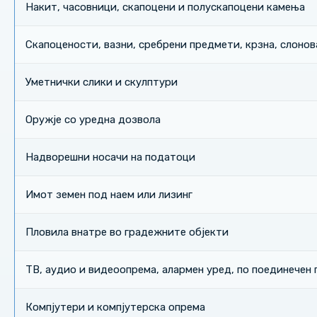
Накит, часовници, скапоцени и полускапоцени камења
Скапоцености, вазни, сребрени предмети, крзна, слонова
Уметнички слики и скулптури
Оружје со уредна дозвола
Надворешни носачи на податоци
Имот земен под наем или лизинг
Пловила внатре во градежните објекти
ТВ, аудио и видеоопрема, алармен уред, по поединечен
Компјутери и компјутерска опрема