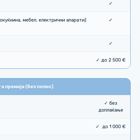
✓
окуќнина, мебел, електрични апарати)
✓
✓
✓ до 2 500 €
а премија (без попис)
✓ без
доплаќање
✓ до 1 000 €