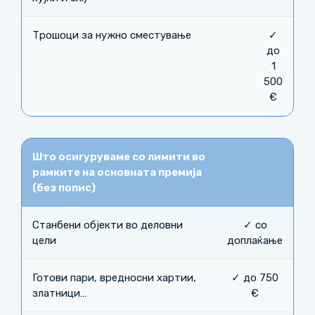
Трошоци за нужно сместување
✓
до
1
500
€
Што осигуруваме со лимити во
рамките на основната премија
(без попис)
Станбени објекти во деловни
✓ со
цели
доплаќање
Готови пари, вредносни хартии,
✓ до 750
златници…
€