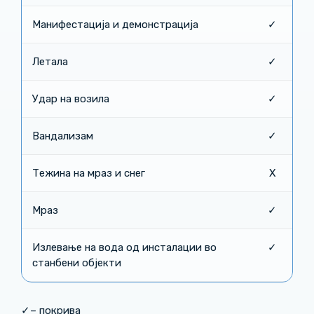
Манифестација и демонстрација
✓
Летала
✓
Удар на возила
✓
Вандализам
✓
Тежина на мраз и снег
Х
Мраз
✓
Излевање на вода од инсталации во
✓
станбени објекти
✓– покрива