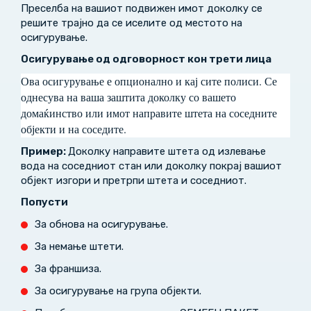
Преселба на вашиот подвижен имот доколку се
решите трајно да се иселите од местото на
осигурување.
Осигурување од одговорност кон трети лица
Ова осигурување е опционално и кај сите полиси. Се
однесува на ваша заштита доколку со вашето
домаќинство или имот направите штета на соседните
објекти и на соседите.
Пример:
Доколку направите штета од излевање
вода на соседниот стан или доколку покрај вашиот
објект изгори и претрпи штета и соседниот.
Попусти
За обнова на осигурување.
За немање штети.
За франшиза.
За осигурување на група објекти.