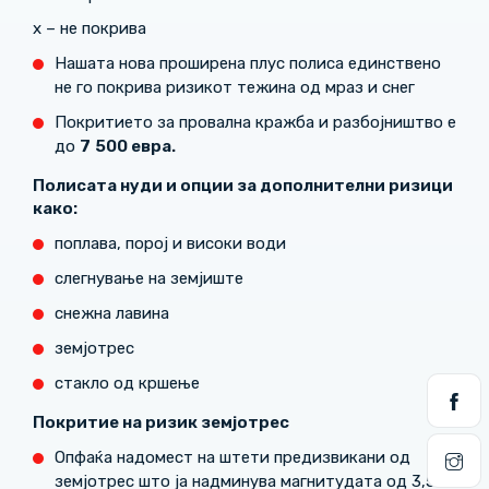
х – не покрива
Нашата нова проширена плус полиса единствено
не го покрива ризикот тежина од мраз и снег
Покритието за провална кражба и разбојништво е
до
7
500 евра.
Полисата нуди и опции за дополнителни ризици
како:
поплава, порој и високи води
слегнување на земјиште
снежна лавина
земјотрес
стакло од кршење
Покритие на ризик земјотрес
Опфаќа надомест на штети предизвикани од
земјотрес што ја надминува магнитудата од 3,5