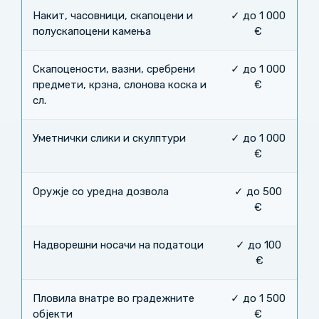
Накит, часовници, скапоцени и
✓ до 1 000
полускапоцени камења
€
Скапоцености, вазни, сребрени
✓ до 1 000
предмети, крзна, слонова коска и
€
сл.
Уметнички слики и скулптури
✓ до 1 000
€
Оружје со уредна дозвола
✓ до 500
€
Надворешни носачи на податоци
✓ до 100
€
Пловила внатре во градежните
✓ до 1 500
објекти
€