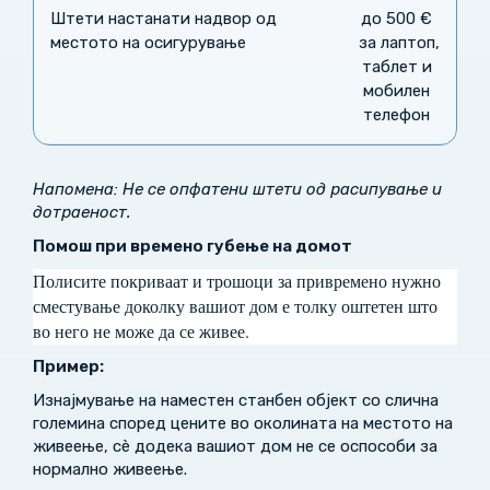
Штети настанати надвор од
до 500 €
местото на осигурување
за лаптоп,
таблет и
мобилен
телефон
Напомена: Не се опфатени штети од расипување и
дотраеност.
Помош при времено губење на домот
Полисите покриваат и трошоци за привремено нужно
сместување доколку вашиот дом е толку оштетен што
во него не може да се живее.
Пример:
Изнајмување на наместен станбен објект со слична
големина според цените во околината на местото на
живеење, сѐ додека вашиот дом не се оспособи за
нормално живеење.