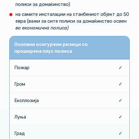
полиси за домаќинство)
на самите инсталации на станбениот објект до 50
евра (важи за сите полиси за домаќинство
освен
во економична полиса)
Основни осигурени ризици со
проширена плус полиса
Пожар
✓
Гром
✓
Експлозија
✓
Луња
✓
Град
✓