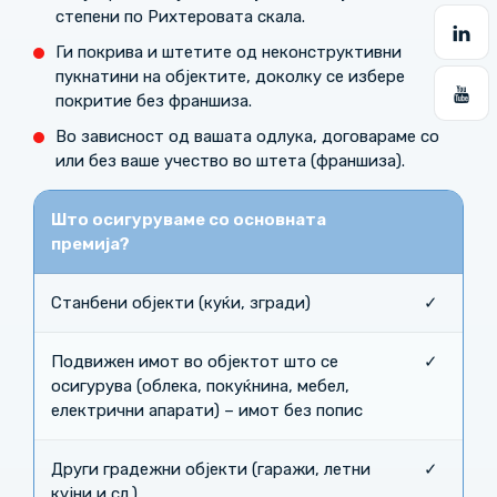
степени по Рихтеровата скала.
Ги покрива и штетите од неконструктивни
пукнатини на објектите, доколку се избере
покритие без франшиза.
Во зависност од вашата одлука, договараме со
или без ваше учество во штета (франшиза).
Што осигуруваме со основната
премија?
Станбени објекти (куќи, згради)
✓
Подвижен имот во објектот што се
✓
осигурува (облека, покуќнина, мебел,
електрични апарати) – имот без попис
Други градежни објекти (гаражи, летни
✓
кујни и сл.)