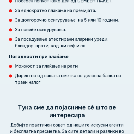
Посебен попуст како дел од СЕМЕЕН ПАКЕТ.
За еднократно плаќање на премијата.
За долгорочно осигурување на 5 или 10 години.
За повеќе осигурувања.
За поседување атестирани алармни уреди,
блиндор-врати, код-ки сеф и сл.
Погодности при плаќање
Можност за плаќање на рати
Директно од вашата сметка во деловна банка со
траен налог
Тука сме да појасниме сѐ што ве
интересира
Добијте практичен совет од нашите искусни агенти
и бесплатна пресметка. За сите детали и разлики во