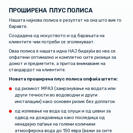
ПРОШИРЕНА ПЛУС ПОЛИСА
Нашата најнова полиса е резултат на она што вие го
баравте.
Создадена од искуството и од барањата на
клиентите чии потреби се зголемуваат.
Оваа полиса е нашата идна НАЈ бидејќи во неа се
опфатени оптимално и комплетно сите ризици за
домот и предметите, а притоа внимаваме на
стандардот на клиентите.
Нова
та
проширена плус полиса опфаќа штети
:
од ризикот МРАЗ (замрзнување на водата или
други течности во водоводни и други
инсталации) како основен ризик без доплаток
oд излевање на вода од олуци и од цевки за
одвод на дождовница како последица од
ненадејно паѓање на големи количини
атмосферска вода до 150 евра (важи за сите