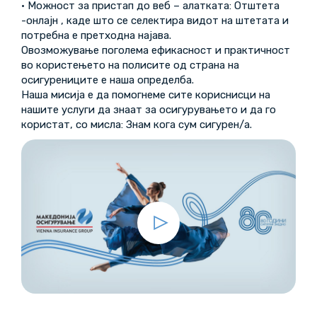
· Можност за пристап до веб – алатката: Отштета
-онлајн , каде што се селектира видот на штетата и
потребна е претходна најава.
Овозможување поголема ефикасност и практичност
во користењето на полисите од страна на
осигурениците е наша определба.
Наша мисија е да помогнеме сите кориснисци на
нашите услуги да знаат за осигурувањето и да го
користат, со мисла: Знам кога сум сигурен/а.