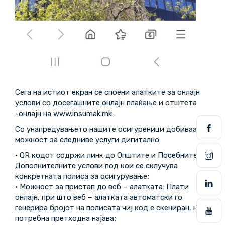
Сега на истиот екран се споени алатките за онлајн
услови со досегашните онлајн плаќање и отштета
-онлајн на www.insumak.mk .
Со унапредувањето нашите осигуреници добиваат
можност за следниве услуги дигитално:
· QR кодот содржи линк до Општите и Посебните /
Дополнителните услови под кои се склучува
конкретната полиса за осигурување;
· Можност за пристап до веб – алатката: Плати
онлајн, при што веб – алатката автоматски го
генерира бројот на полисата чиј код е скениран, не е
потребна претходна најава;