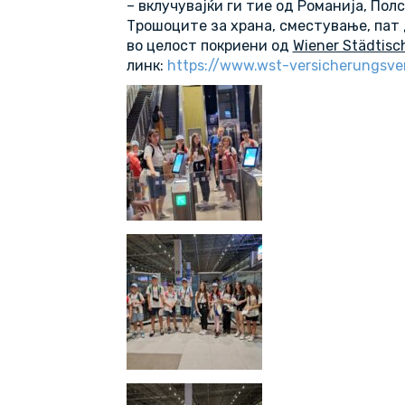
– вклучувајќи ги тие од Романија, Полс
Трошоците за храна, сместување, пат д
во целост покриени од
Wiener Städtisc
линк:
https://www.wst-versicherungsver