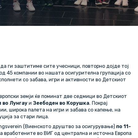
а да ги заштитиме сите учесници, повторно дојде тој
од 45 компании во нашата осигурителна групација со
полнети со забава, игри и активности во Детскиот
европски земји ќе поминат две седмици во Детскиот
л во Лунгау
и
Зеебоден во Корушка
. Покрај
и, широка палета на игри и забава со капење, на
уција за стари лица.
rungsverein (Виенското друштво за осигурување)
по 11-
на вработените во ВИГ од централна и источна Европа