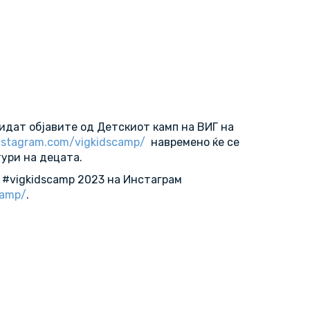
м
идат објавите од Детскиот камп на ВИГ на
nstagram.com/vigkidscamp/
навремено ќе се
ури на децата.
а #vigkidscamp 2023 на Инстаграм
camp/
.