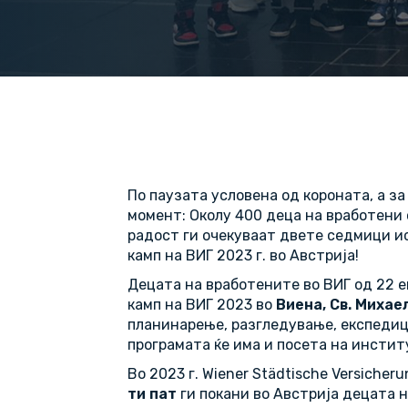
По паузата условена од короната, а з
момент: Околу 400 деца на вработени 
радост ги очекуваат двете седмици ис
камп на ВИГ 2023 г. во Австрија!
Децата на вработените во ВИГ од 22 
камп на ВИГ 2023 во
Виена, Св. Михае
планинарење, разгледување, експедици
програмата ќе има и посета на инстит
Во 2023 г. Wiener Städtische Versiche
ти пат
ги покани во Австрија децата 