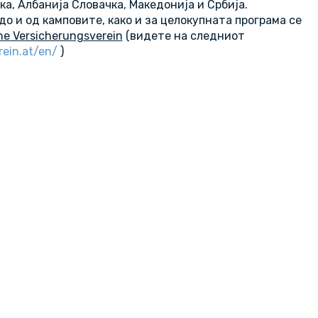
ка, Албанија Словачка, Македонија и Србија.
о и од камповите, како и за целокупната програма се
he Versicherungsverein
(видете на следниот
ein.at/en/
)