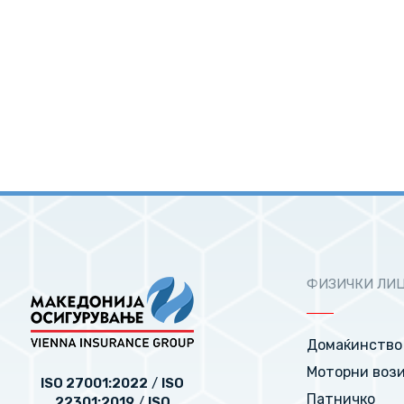
ФИЗИЧКИ ЛИ
Домаќинство
Моторни воз
ISO 27001:2022
/
ISO
Патничко
22301:2019
/
ISO