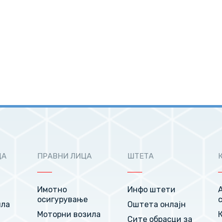
ЦА
ПРАВНИ ЛИЦА
ШТЕТА
Имотно
Инфо штети
осигурување
ила
Оштета онлајн
Моторни возила
Сите обрасци за