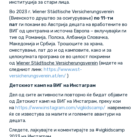
институција за стари лица.
Во 2023 г. Wiener Städtische Versicherungsverein
(Виенското друштво за осигурување)
по 11-ти
пат
ги покани во Австрија децата на вработените во
ВИГ од централна и источна Европа – вклучувајќи ги
тие од Романија, Полска, Албанија Словачка,
Македонија и Србија. Трошоците за храна,
сместување, пат до и од камповите, како и за
целокупната програма се во целост покриени
од
Wiener Städtische Versicherungsverein
(видете на
следниот линк:
https://www.wst-
versicherungsverein.at/en/
)
Детскиот камп на ВИГ на Инстаграм
Дел од сите активности повторно ќе бидат објавите
од Детскиот камп на ВИГ на Инстаграм, преку кои
на
https://www.instagram.com/vigkidscamp/
навремено
ќе се известува за малите и големите авантури на
децата.
Следете, лајкувајте и коментирајте за #vigkidscamp
2023 на Инстаграм