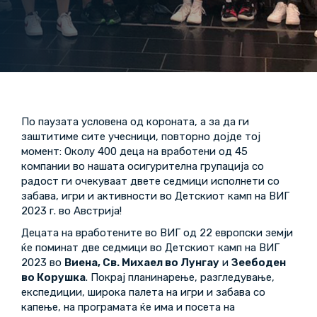
По паузата условена од короната, а за да ги
заштитиме сите учесници, повторно дојде тој
момент: Околу 400 деца на вработени од 45
компании во нашата осигурителна групација со
радост ги очекуваат двете седмици исполнети со
забава, игри и активности во Детскиот камп на ВИГ
2023 г. во Австрија!
Децата на вработените во ВИГ од 22 европски земји
ќе поминат две седмици во Детскиот камп на ВИГ
2023 во
Виена, Св. Михаел во Лунгау
и
Зеебоден
во Корушка
. Покрај планинарење, разгледување,
експедиции, широка палета на игри и забава со
капење, на програмата ќе има и посета на