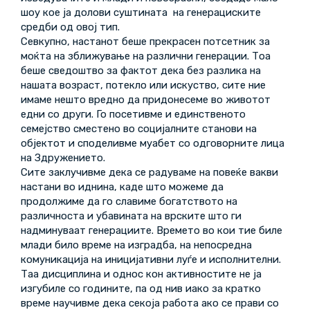
шоу кое ја долови суштината на генерациските
средби од овој тип.
Севкупно, настанот беше прекрасен потсетник за
моќта на зближување на различни генерации. Тоа
беше сведоштво за фактот дека без разлика на
нашата возраст, потекло или искуство, сите ние
имаме нешто вредно да придонесеме во животот
едни со други. Го посетивме и единственото
семејство сместено во социјалните станови на
објектот и споделивме муабет со одговорните лица
на Здружението.
Сите заклучивме дека се радуваме на повеќе вакви
настани во иднина, каде што можеме да
продолжиме да го славиме богатството на
различноста и убавината на врските што ги
надминуваат генерациите. Времето во кои тие биле
млади било време на изградба, на непосредна
комуникација на иницијативни луѓе и исполнителни.
Таа дисциплина и однос кон активностите не ја
изгубиле со годините, па од нив иако за кратко
време научивме дека секоја работа ако се прави со