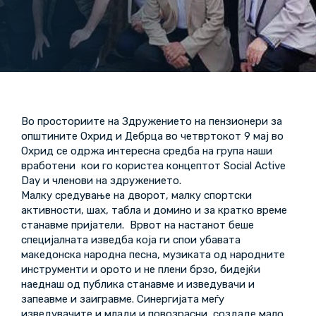
Во просториите на Здружението на пензионери за
општините Охрид и Дебрца во четвртокот 9 мај во
Охрид се одржа интересна средба на група наши
вработени кои го користеа концептот Social Active
Day и членови на здружението.
Малку средување на дворот, малку спортски
активности, шах, табла и домино и за кратко време
станавме пријатели. Врвот на настанот беше
специјалната изведба која ги спои убавата
македонска народна песна, музиката од народните
инструменти и орото и не плени брзо, бидејќи
наеднаш од публика станавме и изведувачи и
запеавме и заигравме. Синергијата меѓу
изведувачите и млади и повозрасни, создаде мало