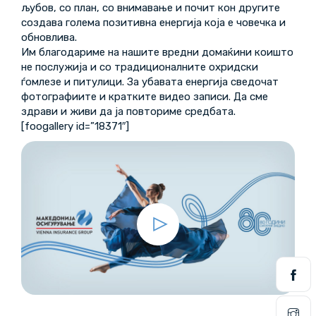
љубов, со план, со внимавање и почит кон другите
создава голема позитивна енергија која е човечка и
обновлива.
Им благодариме на нашите вредни домаќини коишто
не послужија и со традиционалните охридски
ѓомлезе и питулици. За убавата енергија сведочат
фотографиите и кратките видео записи. Да сме
здрави и живи да ја повториме средбата.
[foogallery id=”18371″]