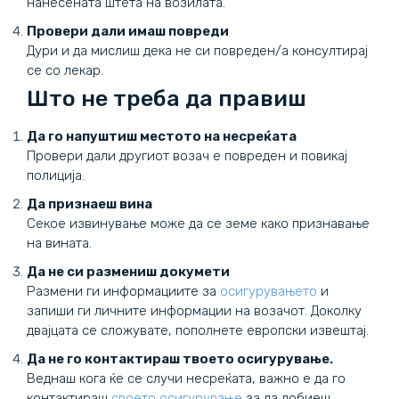
нанесената штета на возилата.
Провери дали имаш повреди
Дури и да мислиш дека не си повреден/а консултирај
се со лекар.
Што не треба да правиш
Да го напуштиш местото на несреќата
Провери дали другиот возач е повреден и повикај
полиција.
Да признаеш вина
Секое извинување може да се земе како признавање
на вината.
Да не си размениш докумети
Размени ги информациите за
осигурувањето
и
запиши ги личните информации на возачот. Доколку
двајцата се сложувате, пополнете европски извештај.
Да не го контактираш твоето осигурување.
Веднаш кога ќе се случи несреќата, важно е да го
контактираш
своето осигурување
за да добиеш