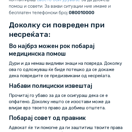
помош и совети. За вакви ситуации ние имаме и
бесплатен телефонски број
080010000
Доколку си повреден при
несреќата:
Во најбрз можен рок побарај
медицинска помош
Дури и да немаш видливи знаци на повреда. Доколку
ова го одложуваш ќе биде потешко да се докаже
дека повредите се предизвикани од несреќата.
Набави полициски извештај
Прочитај го убаво за да се осигураш дека се е
опфатено. Доколку нешто се изостави може да
влијае врз твоето право да добиеш отштета.
Побарај совет од правник
Адвокат ќе ти помогне да ги заштитиш твоите права