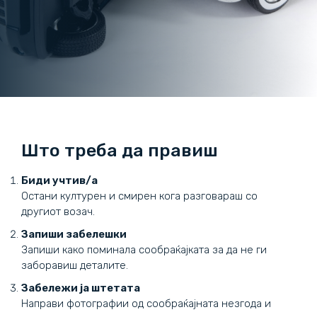
Што треба да правиш
Биди учтив/а
Остани културен и смирен кога разговараш со
другиот возач.
Запиши забелешки
Запиши како поминала сообраќајката за да не ги
заборавиш деталите.
Забележи ја штетата
Направи фотографии од сообраќајната незгода и