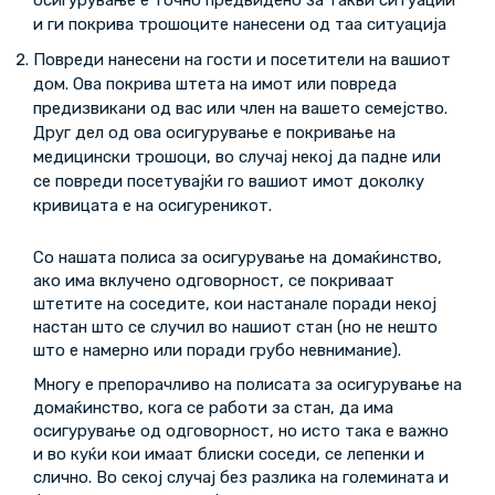
и ги покрива трошоците нанесени од таа ситуација
Повреди нанесени на гости и посетители на вашиот
дом.
Ова покрива штета на имот или повреда
предизвикани од вас или член на вашето семејство.
Друг дел од ова осигурување е покривање на
медицински трошоци, во случај некој да падне или
се повреди посетувајќи го вашиот имот доколку
кривицата е на осигуреникот.
Со нашата полиса за осигурување на домаќинство,
ако има вклучено одговорност, се покриваат
штетите на соседите, кои настанале поради некој
настан што се случил во нашиот стан (но не нешто
што е намерно или поради грубо невнимание).
Многу е препорачливо на полисата за осигурување на
домаќинство, кога се работи за стан, да има
осигурување од одговорност, но исто така е важно
и во куќи кои имаат блиски соседи, се лепенки и
слично. Во секој случај без разлика на големината и