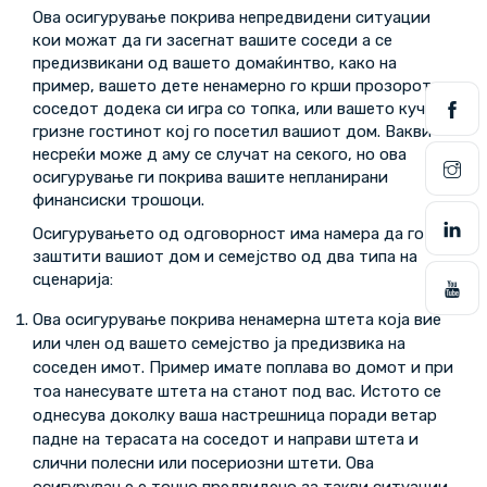
Ова осигурување покрива непредвидени ситуации
кои можат да ги засегнат вашите соседи а се
предизвикани од вашето домаќинтво, како на
пример, вашето дете ненамерно го крши прозорот на
соседот додека си игра со топка, или вашето куче го
гризне гостинот кој го посетил вашиот дом. Вакви
несреќи може д аму се случат на секого, но ова
осигурување ги покрива вашите непланирани
финансиски трошоци.
Осигурувањето од одговорност има намера да го
заштити вашиот дом и семејство од два типа на
сценарија:
Ова осигурување покрива ненамерна штета која вие
или член од вашето семејство ја предизвика на
соседен имот. Пример имате поплава во домот и при
тоа нанесувате штета на станот под вас. Истото се
однесува доколку ваша настрешница поради ветар
падне на терасата на соседот и направи штета и
слични полесни или посериозни штети. Ова
осигурување е точно предвидено за такви ситуации