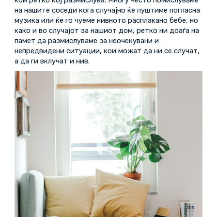
кои ретко кој размислува. Многу често помислуваме
на нашите соседи кога случајно ќе пуштиме погласна
музика или ќе го чуеме нивното расплакано бебе, но
како и во случајот за нашиот дом, ретко ни доаѓа на
памет да размислуваме за неочекувани и
непредвидени ситуации, кои можат да ни се случат,
а да ги вклучат и нив.