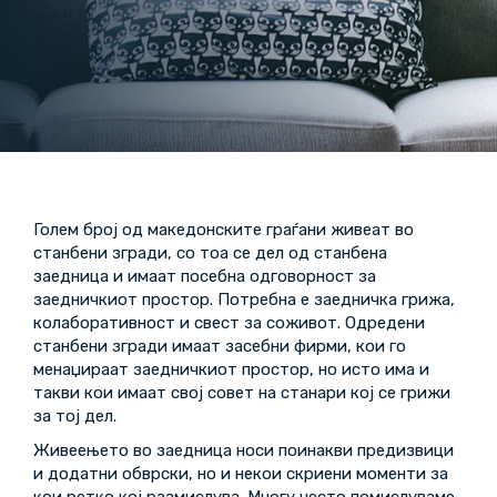
Голем број од македонските граѓани живеат во
станбени згради, со тоа се дел од станбена
заедница и имаат посебна одговорност за
заедничкиот простор. Потребна е заедничка грижа,
колаборативност и свест за соживот. Одредени
станбени згради имаат засебни фирми, кои го
менаџираат заедничкиот простор, но исто има и
такви кои имаат свој совет на станари кој се грижи
за тој дел.
Живеењето во заедница носи поинакви предизвици
и додатни обврски, но и некои скриени моменти за