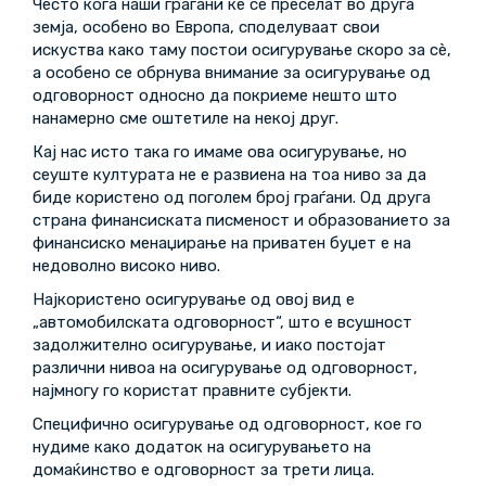
Често кога наши граѓани ќе се преселат во друга
земја, особено во Европа, споделуваат свои
искуства како таму постои осигурување скоро за сѐ,
а особено се обрнува внимание за осигурување од
одговорност односно да покриеме нешто што
нанамерно сме оштетиле на некој друг.
Кај нас исто така го имаме ова осигурување, но
сеуште културата не е развиена на тоа ниво за да
биде користено од поголем број граѓани. Од друга
страна финансиската писменост и образованието за
финансиско менаџирање на приватен буџет е на
недоволно високо ниво.
Најкористено осигурување од овој вид е
„автомобилската одговорност“, што е всушност
задолжително осигурување, и иако постојат
различни нивоа на осигурување од одговорност,
најмногу го користат правните субјекти.
Специфично осигурување од одговорност, кое го
нудиме како додаток на осигурувањето на
домаќинство е одговорност за трети лица.