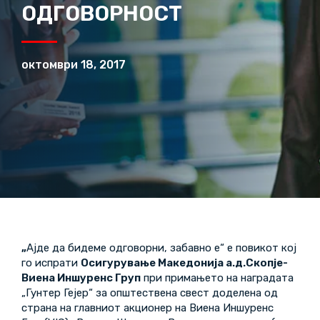
ОДГОВОРНОСТ
октомври 18, 2017
„
Ајде да бидеме одговорни, забавно е“ е повикот кој
го испрати
Осигурување Македонија a.д.Скопје-
Виена Иншуренс Груп
при примањето на наградата
„Гунтер Гејер“ за општествена свест доделена од
страна на главниот акционер на Виена Иншуренс