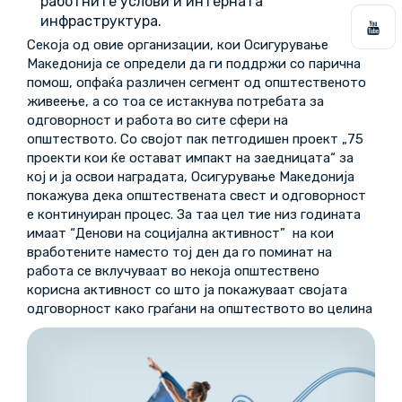
работните услови и интерната
инфраструктура.
Секоја од овие организации, кои Осигурување
Македонија се определи да ги поддржи со парична
помош, опфаќа различен сегмент од општественото
живеење, а со тоа се истакнува потребата за
одговорност и работа во сите сфери на
општеството. Со својот пак петгодишен проект „75
проекти кои ќе остават импакт на заедницата“ за
кој и ја освои наградата, Осигурување Македонија
покажува дека општествената свест и одговорност
е континуиран процес. За таа цел тие низ годината
имаат “Денови на социјална активност” на кои
вработените наместо тој ден да го поминат на
работа се вклучуваат во некоја општествено
корисна активност со што ја покажуваат својата
одговорност како граѓани на општеството во целина