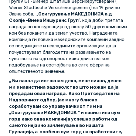
Груп(VIG) -Виенер Штатише Версихеругсвераин (
Wiener Städtische Versicherungsverein) на 19 јуни во
Јавна соба. „
Осигурување МАКЕДОНИЈА а.д
Скопје -Виена Иншуренс Груп
“, која доби третата
награда во конкуренција од околу 50 други компании
кои беа поканети да земат учество. Наградената
компанија ги повика македонските компании заедно
со поединците и невладините организации да ја
почувствуваат благодетта на развивањето на
чувството на одговорност како двигател кон
подобрување на состојбата во сите сфери на
општественото живеење.
„ Би сакал да истакнам дека, мене лично, денес
ми е навистина задоволство што можам да ја
предадам оваа награда. Како Претседател на
Надзорниот одбор, јас многу блиско
соработувам со управувачкиот тим на
„Осигурување МАКЕДОНИЈА “ и навистина сум
горд како оваа компанија успешно работи од
самото нејзино зачленување во нашата
Групација, а особено сум горд на вработените,