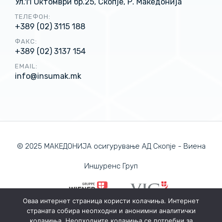
Ул.11 Октомври бр.25, Скопје, Р. Македонија
ТЕЛЕФОН:
+389 (02) 3115 188
ФАКС:
+389 (02) 3137 154
EMAIL:
info@insumak.mk
© 2025 МАКЕДОНИЈА осигурување АД Скопје - Виена
Иншуренс Груп
Оваа интернет страница користи колачиња. Интернет
страната собира неопходни и анонимни аналитички
ПОЛИТИКА ЗА ПРИВАТНОСТ
колачиња. Неопходните колачиња се потребни за