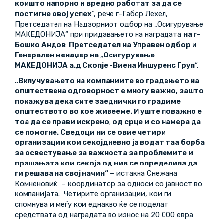
коишто напорно и вредно работат за да се
постигне овој успех
“, рече г-Габор Лехел,
Претседател на Надзорниот одбор на „Осигурување
МАКЕДОНИЈА“ при придавањето на наградата
на г-
Бошко Андов Претседател на Управен одбор и
Генерален менаџер на
„
Осигурување
МАКЕДОНИЈА а.д Скопје -Виена Иншуренс Груп
“.
„Вклучувањето на компаниите во градењето на
општествена одговорност е многу важно, зашто
покажува дека сите заеднички го градиме
општеството во кое живееме. И уште поважно е
тоа да се прави искрено, од срце и со намера да
се помогне. Сведоци ни се овие че
тири
организации кои секојдневно ја водат таа борба
за освестување за важноста за проблемите и
прашањата кои секоја од нив се определила да
ги решава на свој начин“
– истакна Снежана
Комненовиќ – координатор за односи со јавност во
компанијата. Четирите организации, кои ги
спомнува и меѓу кои еднакво ќе се поделат
средствата од наградата во износ на 20 000 евра