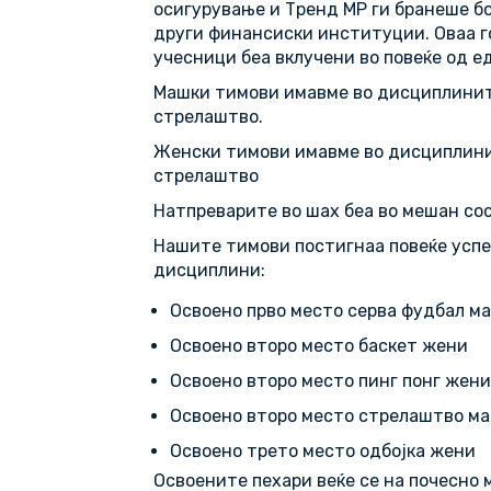
осигурување и Тренд МР ги бранеше б
други финансиски институции. Оваа г
учесници беа вклучени во повеќе од е
Машки тимови имавме во дисциплините:
стрелаштво.
Женски тимови имавме во дисциплините
стрелаштво
Натпреварите во шах беа во мешан сос
Нашите тимови постигнаа повеќе успе
дисциплини:
Освоено прво место серва фудбал м
Освоено второ место баскет жени
Освоено второ место пинг понг жени
Освоено второ место стрелаштво м
Освоено трето место одбојка жени
Освоените пехари веќе се на почесно 