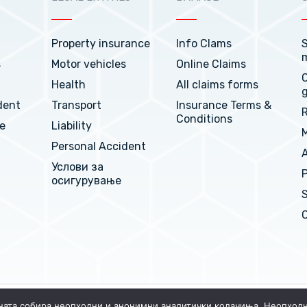
Property insurance
Info Clams
S
s
Motor vehicles
Online Claims
Health
All claims forms
dent
Transport
Insurance Terms &
Conditions
e
Liability
M
Personal Accident
Услови за
P
осигурување
S
O
ната собира неопходни и анонимни аналитички колачиња. Неопход