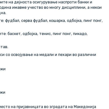
оите на дејноста осигурување наспроти банки и
одина имавме учество во многу дисциплини, а некои
дна.
 фудбал, серва фудбал, кошарка, одбојка, пинг понг,
: баскет, одбојка, тенис, пинг понг, пикадо,
тав.
си со освојување на медали и пехари во различни
ажи
ажи
место на пријавницата во зградата на Македонија