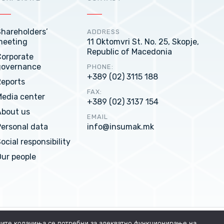
hareholders’
ADDRESS
meeting
11 Oktomvri St. No. 25, Skopje,
Republic of Macedonia
Corporate
governance
PHONE:
+389 (02) 3115 188
Reports
FAX:
edia center
+389 (02) 3137 154
About us
EMAIL
ersonal data
info@insumak.mk
ocial responsibility
ur people
ните колачиња се потребни за адекватно функционирање на