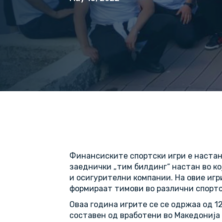
Финансиските спортски игри е настан
заеднички „тим билдинг“ настан во ко
и осигурителни компании. На овие иг
формираат тимови во различни спортс
Оваа година игрите се се одржаа од 1
составен од вработени во Македонија