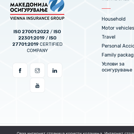
Household
Motor vehicle
ISO 27001:2022
/
ISO
Travel
22301:2019
/
ISO
27701:2019
CERTIFIED
Personal Acci
COMPANY
Family packag
Услови за
осигурување
Оваа интернет страница користи колачиња. Интернет стра