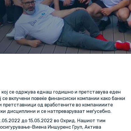
 кој се одржува еднаш годишно и претставува еден
ј се вклучени повеќе финансиски компании како банки
ри претставници од вработените во компанииите
ки дисциплини и се натпреваруваат меѓусебно.
2.05.2022 до 15.05.2022 во Охрид. Нашиот тим
 осигурување-Виена Иншуренс Груп, Актива