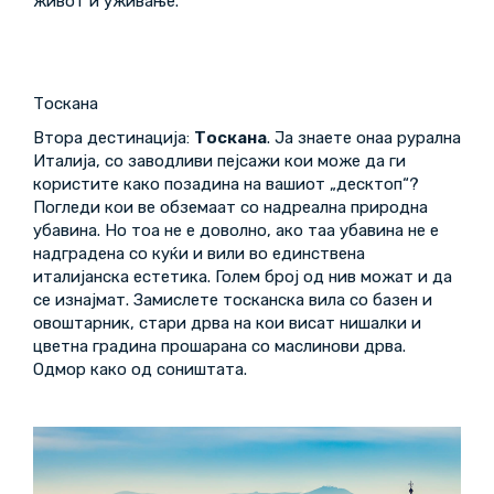
живот и уживање.
Тоскана
Втора дестинација:
Тоскана
. Ја знаете онаа рурална
Италија, со заводливи пејсажи кои може да ги
користите како позадина на вашиот „десктоп“?
Погледи кои ве обземаат со надреална природна
убавина. Но тоа не е доволно, ако таа убавина не е
надградена со куќи и вили во единствена
италијанска естетика. Голем број од нив можат и да
се изнајмат. Замислете тосканска вила со базен и
овоштарник, стари дрва на кои висат нишалки и
цветна градина прошарана со маслинови дрва.
Одмор како од соништата.