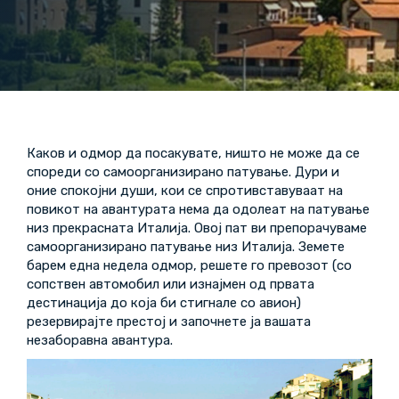
Каков и одмор да посакувате, ништо не може да се
спореди со самоорганизирано патување. Дури и
оние спокојни души, кои се спротивставуваат на
повикот на авантурата нема да одолеат на патување
низ прекрасната Италија. Овој пат ви препорачуваме
самоорганизирано патување низ Италија. Земете
барем една недела одмор, решете го превозот (со
сопствен автомобил или изнајмен од првата
дестинација до која би стигнале со авион)
резервирајте престој и започнете ја вашата
незаборавна авантура.