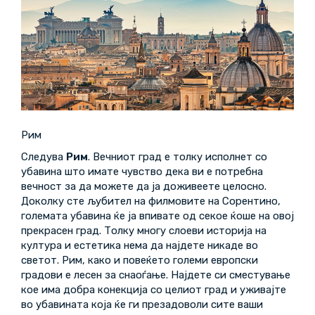
Рим
Следува
Рим
. Вечниот град е толку исполнет со
убавина што имате чувство дека ви е потребна
вечност за да можете да ја доживеете целосно.
Доколку сте љубител на филмовите на Сорентино,
големата убавина ќе ја впивате од секое ќоше на овој
прекрасен град. Толку многу слоеви историја на
култура и естетика нема да најдете никаде во
светот. Рим, како и повеќето големи европски
градови е лесен за снаоѓање. Најдете си сместување
кое има добра конекција со целиот град и уживајте
во убавината која ќе ги презадоволи сите ваши