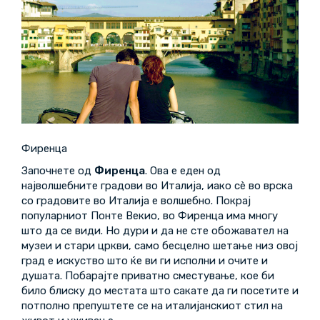
Фиренца
Започнете од
Фиренца
. Ова е еден од
најволшебните градови во Италија, иако сè во врска
со градовите во Италија е волшебно. Покрај
популарниот Понте Векио, во Фиренца има многу
што да се види. Но дури и да не сте обожавател на
музеи и стари цркви, само бесцелно шетање низ овој
град е искуство што ќе ви ги исполни и очите и
душата. Побарајте приватно сместување, кое би
било блиску до местата што сакате да ги посетите и
потполно препуштете се на италијанскиот стил на