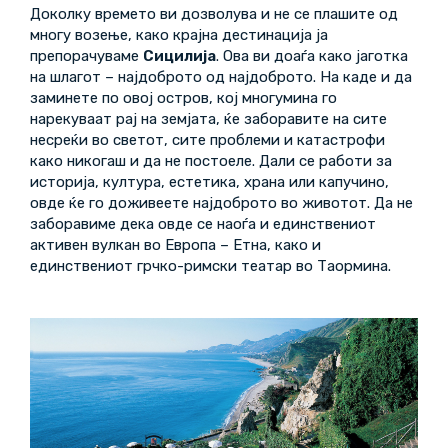
Доколку времето ви дозволува и не се плашите од
многу возење, како крајна дестинација ја
препорачуваме
Сицилија
. Ова ви доаѓа како јаготка
на шлагот – најдоброто од најдоброто. На каде и да
заминете по овој остров, кој многумина го
нарекуваат рај на земјата, ќе заборавите на сите
несреќи во светот, сите проблеми и катастрофи
како никогаш и да не постоеле. Дали се работи за
историја, култура, естетика, храна или капучино,
овде ќе го доживеете најдоброто во животот. Да не
заборавиме дека овде се наоѓа и единствениот
активен вулкан во Европа – Етна, како и
единствениот грчко-римски театар во Таормина.