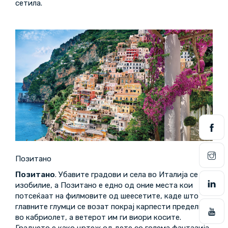
сетила.
Позитано
Позитано
. Убавите градови и села во Италија се во
изобилие, а Позитано е едно од оние места кои
потсеќаат на филмовите од шеесетите, каде што
главните глумци се возат покрај карпести предели
во кабриолет, а ветерот им ги виори косите.
Градчето е како цртеж од дете со голема фантазија.