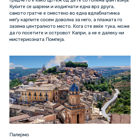
Куќите се шарени и издигнати една врз друга,
самото гратче е сместено во една вдлабнатинка
меѓу карпите сосем доволна за него, а плажата го
зазема централното место. Кога сте веќе тука, може
да го посетите и островот Капри, а не е далеку ни
мистериозната Помпеја.
Палермо