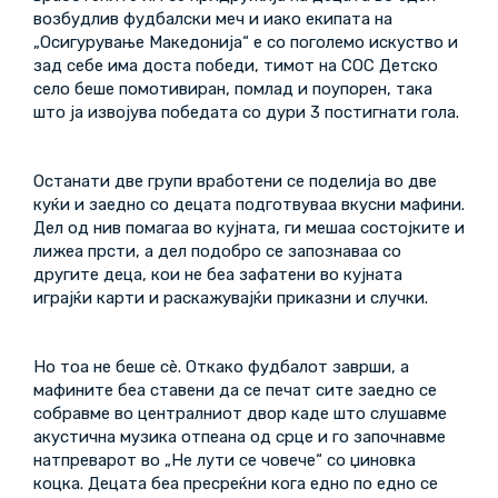
возбудлив фудбалски меч и иако екипата на
„Осигурување Македонија“ е со поголемо искуство и
зад себе има доста победи, тимот на СОС Детско
село беше помотивиран, помлад и поупорен, така
што ја извојува победата со дури 3 постигнати гола.
Останати две групи вработени се поделија во две
куќи и заедно со децата подготвуваа вкусни мафини.
Дел од нив помагаа во кујната, ги мешаа состојките и
лижеа прсти, а дел подобро се запознаваа со
другите деца, кои не беа зафатени во кујната
играјќи карти и раскажувајќи приказни и случки.
Но тоа не беше сè. Откако фудбалот заврши, а
мафините беа ставени да се печат сите заедно се
собравме во централниот двор каде што слушавме
акустична музика отпеана од срце и го започнавме
натпреварот во „Не лути се човече“ со џиновка
коцка. Децата беа пресреќни кога едно по едно се