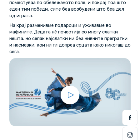
поместуваа по обележаното поле, и покрај тоа што
еден тим победи, сите беа возбудени што беа дел
од играта.
На крај разменивме подароци и уживавме во
мафините. Децата нè почестија со многу слатки
нешта, но сепак најслатки ни беа нивните прегратки
и насмевки, кои ни ги допреа срцата како никогаш до
сега.