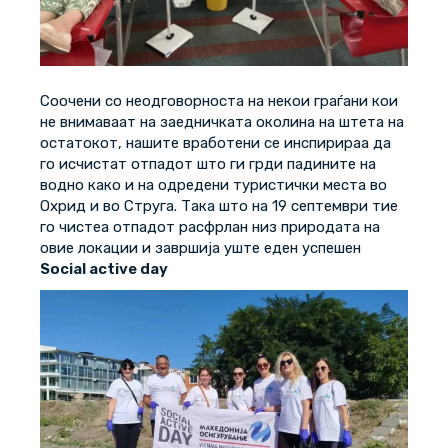
Соочени со неодговорноста на некои граѓани кои
не внимаваат на заедничката околина на штета на
остатокот, нашите вработени се инспирираа да
го исчистат отпадот што ги грди падините на
водно како и на одредени туристички места во
Охрид и во Струга. Така што на 19 септември тие
го чистеа отпадот расфрлан низ природата на
овие локации и завршија уште еден успешен
Social active day