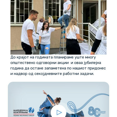
До крајот на годината планираме уште многу
општествено одговорни акции и оваа јубилејна
година да остане запаметена по нашиот придонес
и надвор од секојдневните работни задачи.