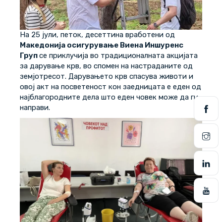
На 25 јули, петок, десеттина вработени од
Македонија осигурување Виена Иншуренс
Груп
се приклучија во традиционалната акцијата
за дарување крв, во спомен на настраданите од
земјотресот. Дарувањето крв спасува животи и
овој акт на посветеност кон заедницата е еден од
најблагородните дела што еден човек може да ги
направи.