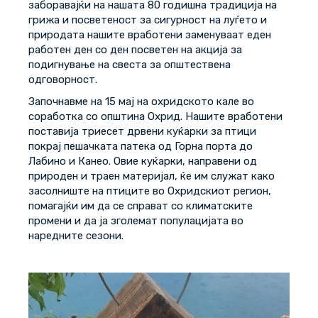
заборавајќи на нашата 80 годишна традиција на
грижа и посветеност за сигурност на луѓето и
природата нашите вработени заменуваат еден
работен ден со ден посветен на акција за
подигнување на свеста за општествена
одговорност.
Започнавме на 15 мај на охридското кале во
соработка со општина Охрид. Нашите вработени
поставија триесет дрвени куќарки за птици
покрај пешачката патека од Горна порта до
Лабино и Канео. Овие куќарки, направени од
природен и траен материјал, ќе им служат како
засолниште на птиците во Охридскиот регион,
помагајќи им да се справат со климатските
промени и да ја зголемат популацијата во
наредните сезони.