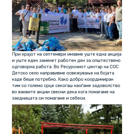
При крајот на септември имавме уште една акција
и уште еден заменет работен ден за општествено
одговорна работа. Во Ресурсниот центар на СОС
Детско село направивме освежување на бојата
каде беше потребно. Како добро координиран
тим со големо срце секогаш наоѓаме задоволство
во ваквите акции свесни дека кога помагаме на
заедницата си помагаме и себеси.