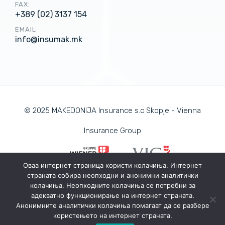
FAX:
+389 (02) 3137 154
EMAIL
info@insumak.mk
© 2025 MAKEDONIJA Insurance s.c Skopje - Vienna
Insurance Group
Оваа интернет страница користи колачиња. Интернет
страната собира неопходни и анонимни аналитички
PRIVACY POLICY
колачиња. Неопходните колачиња се потребни за
COOKIE POLICY
адекватно функционирање на интернет страната.
Анонимните аналитички колачиња помагаат да се разбере
користењето на интернет страната.