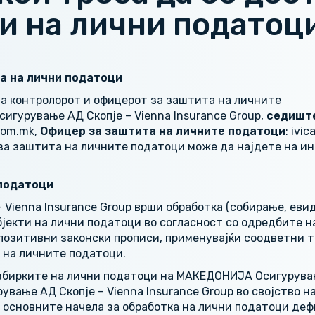
ти на лични податоц
ка на лични податоци
а контролорот и офицерот за заштита на личните
гурување АД Скопје – Vienna Insurance Group,
с
едишт
com.mk,
Офицер за заштита на личните податоци
: ivi
а заштита на личните податоци може да најдете на и
 податоци
Vienna Insurance Group врши обработка (собирање, еви
бјекти на лични податоци во согласност со одредбите н
позитивни законски прописи, применувајќи соодветни 
 на личните податоци.
збирките на лични податоци на МАКЕДОНИЈА Осигурувањ
ување АД Скопје – Vienna Insurance Group во својство н
о основните начела за обработка на лични податоци деф