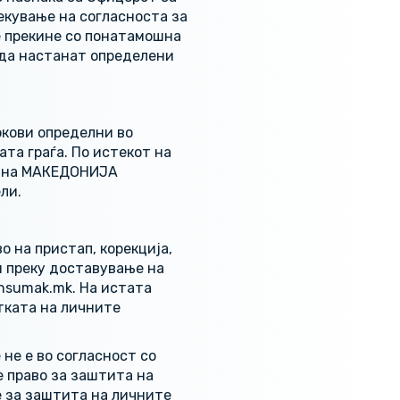
екување на согласноста за
е прекине со понатамошна
 да настанат определени
окови определни во
та граѓа. По истекот на
и на МАКЕДОНИЈА
ли.
 на пристап, корекција,
и преку доставување на
nsumak.mk. На истата
тката на личните
не е во согласност со
е право за заштита на
е за заштита на личните