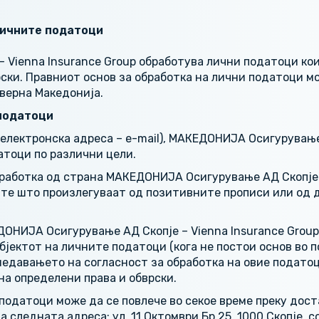
личните податоци
Vienna Insurance Group обработува лични податоци кои
ски. Правниот основ за обработка на лични податоци м
верна Македонија.
 податоци
електронска адреса – e-mail), МАКЕДОНИЈА Осигурување
атоци по различни цели.
работка од страна МАКЕДОНИЈА Осигурување АД Скопје –
ите што произлегуваат од позитивните прописи или од 
ОНИЈА Осигурување АД Скопје – Vienna Insurance Group 
бјектот на личните податоци (кога не постои основ во 
 недавањето на согласност за обработка на овие подато
а определени права и обврски.
податоци може да се повлече во секое време преку дос
 следната адреса: ул. 11 Октомври Бр.25, 1000 Скопје, 