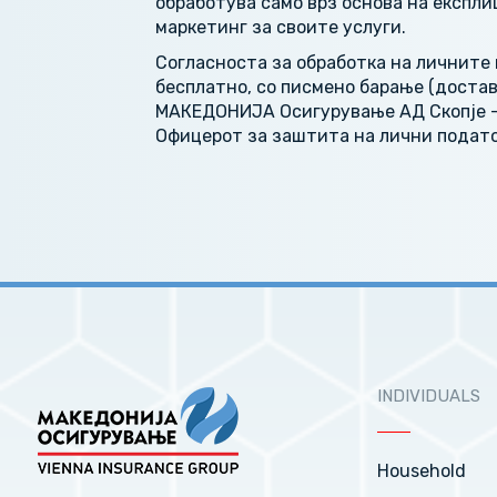
обработува само врз основа на експли
маркетинг за своите услуги.
Согласноста за обработка на личните 
бесплатно, со писмено барање (достав
МАКЕДОНИЈА Осигурување АД Скопје – Vi
Офицерот за заштита на лични подато
INDIVIDUALS
Household