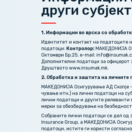
други субјек
1. Информации во врска со обработ
Идентитет и контакт на податоците н
податоци:
Контролор
:
МАКЕДОНИЈА Оси
Октомври Бр.25, e-mail: info@insumak.
Дополнителни податоци за офицерот з
Друштвото www.insumak.mk.
2. Обработка и заштита на личните
МАКЕДОНИЈА Осигурување АД Скопје – 
чување итн.) на лични податоци на су
лични податоци и другите релеванти 
мерки за обезбедување на безбедност
Собраните лични податоци се дел од 
Insurance Group, а МАКЕДОНИЈА Осигур
податоци, истите ги користи согласн