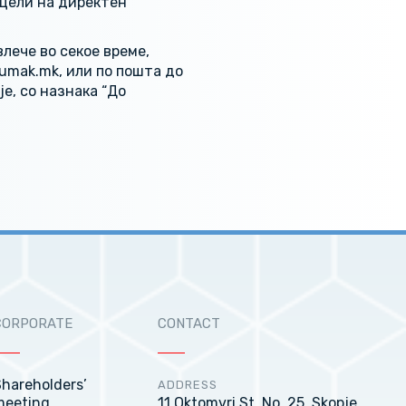
 цели на директен
лече во секое време,
umak.mk, или по пошта до
е, со назнака “До
CORPORATE
CONTACT
hareholders’
ADDRESS
meeting
11 Oktomvri St. No. 25, Skopje,