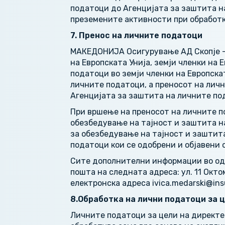
податоци до Агенцијата за заштита н
преземените активности при обработк
7. Пренос на личните податоци
МАКЕДОНИЈА Осигурување АД Скопје – 
на Европската Унија, земји членки на
податоци во земји членки на Европска
личните податоци, а преносот на личн
Агенцијата за заштита на личните по
При вршење на преносот на личните п
обезбедување на тајност и заштита н
за обезбедување на тајност и заштит
податоци кои се одобрени и објавени 
Сите дополнителни информации во одн
пошта на следната адреса: ул. 11 Окто
електронска адреса ivica.medarski@in
8.
О
бработка на лични податоци за 
Личните податоци за цели на директе