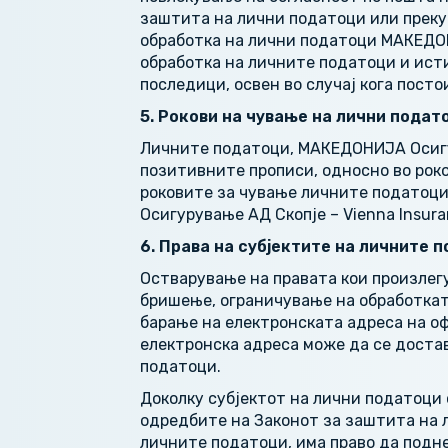
заштита на лични податоци или преку 
обработка на лични податоци МАКЕДОН
обработка на личните податоци и ист
последици, освен во случај кога посто
5. Рокови на чување на лични подат
Личните податоци, МАКЕДОНИЈА Осигуру
позитивните прописи, односно во роко
роковите за чување личните податоц
Осигурување АД Скопје – Vienna Insura
6. Права на субјектите на личните 
Остварување на правата кои произлегу
бришење, ограничување на обработката
барање на електронската адреса на оф
електронска адреса може да се достав
податоци.
Доколку субјектот на лични податоци 
одредбите на Законот за заштита на л
личните податоци, има право да подн