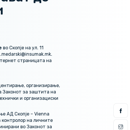
и
е
во Скопје на ул. 11
ca.medarski@insumak.mk.
нтернет страницата на
дентирање, организирање,
а Законот за заштита на
технички и организациски
е АД Скопје – Vienna
а контролор на личните
инирани во Законот за