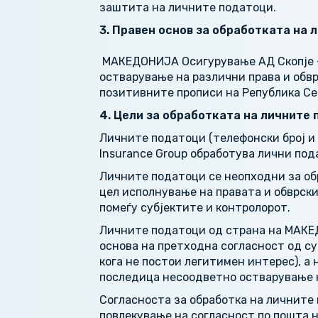
заштита на личните податоци.
3. Правен основ за обработката на 
МАКЕДОНИЈА Осигурување АД Скопје – 
остварување на различни права и обвр
позитивните прописи на Република Се
4. Цели за обработката на личните
Личните податоци (телефонски број и 
Insurance Group обработува лични под
Личните податоци се неопходни за об
цел исполнување на правата и обврск
помеѓу субјектите и контролорот.
Личните податоци од страна на МАКЕД
основа на претходна согласност од су
кога не постои легитимен интерес), а
последица несоодветно остварување н
Согласноста за обработка на личните 
повлекување на согласност по пошта на