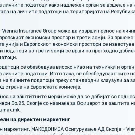
а личните податоци како надлежен орган за вршење на 
ата на личните податоци на територијата на Република
Vienna Insurance Group може да изврши пренос на личн
 Европскиот економски простор и трети земји. За вршење
та унија и Европскиот економски простори се известува
и податоци во трети земји се врши по претходно добие
датоци.
одатоци се обезбедува високо ниво на технички и орган
а личните податоци. Исто така, се обезбедуваат сите 
а на личните податоци преку стандардни клаузули за з
од страна на Европската комисија.
ос на заштитните мерки може да се добијат со поднес
мври Бр.25, Скопје со назнака за Офицерот за заштита 
sumak.mk.
цели на директен маркетинг
н маркетинг, МАКЕДОНИЈА Осигурување АД Скопје – Vienn