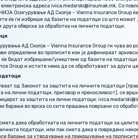
електронска адреса ivica.medarski@insumak.mk. Со повл
ИЈА Осигурување АД Скопје – Vienna Insurance Group ќ
ите ќе ги избрише од базите на податоци со што можат
и друга обврска за обработка на личните податоци.
оци
вање АД Скопје – Vienna Insurance Group ги чува во р
ви определени во прописите кои ја дефинираат архивска
и ќе бидат избришани/уништени од базите на податоц
nce Group и истите нема да се обработуваат за други це
податоци
ваат од Законот за заштита на личните податоци (право
 на лични податоци, приговор и преносливост), се врш
ицерот за заштита на лични податоци: ivica.medarski@i
и барање во врска со сите прашања поврзани со обрабо
смета дека обработката на личните податоци за целите 
ичните податоци, или пак смета дека е повредено неко
есе барање за утврдување на прекршување на прописит