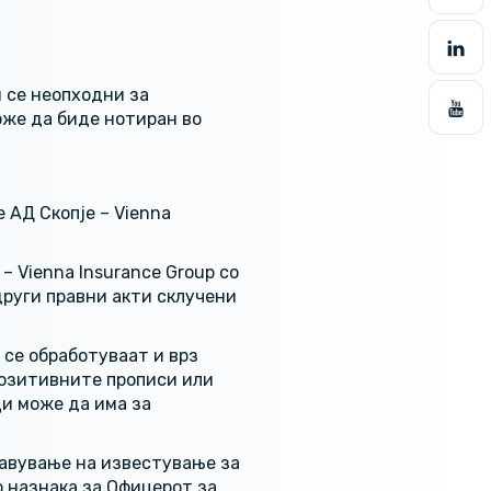
 се неопходни за
оже да биде нотиран во
 АД Скопје – Vienna
 Vienna Insurance Group со
други правни акти склучени
се обработуваат и врз
позитивните прописи или
ци може да има за
тавување на известување за
со назнака за Офицерот за