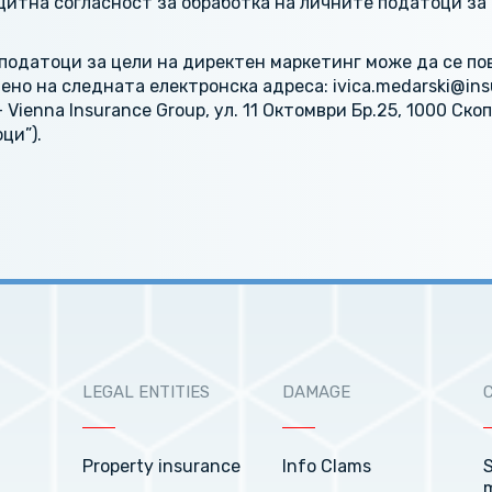
цитна согласност за обработка на личните податоци за
податоци за цели на директен маркетинг може да се пов
ено на следната електронска адреса: ivica.medarski@ins
enna Insurance Group, ул. 11 Октомври Бр.25, 1000 Скопј
ци”).
LEGAL ENTITIES
DAMAGE
Property insurance
Info Clams
S