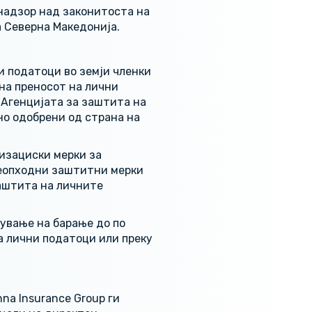
надзор над законитоста на
 Северна Македонија.
и податоци во земји членки
 на преносот на лични
 Агенцијата за заштита на
но одобрени од страна на
изациски мерки за
неопходни заштитни мерки
аштита на личните
ување на барање до по
на лични податоци или преку
a Insurance Group ги