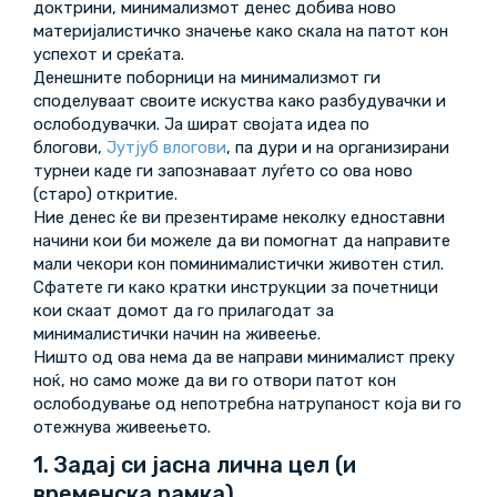
доктрини, минимализмот денес добива ново
материјалистичко значење како скала на патот кон
успехот и среќата.
Денешните поборници на минимализмот ги
споделуваат своите искуства како разбудувачки и
ослободувачки. Ја шират својата идеа по
блогови,
Јутјуб влогови
, па дури и на организирани
турнеи каде ги запознаваат луѓето со ова ново
(старо) откритие.
Ние денес ќе ви презентираме неколку едноставни
начини кои би можеле да ви помогнат да направите
мали чекори кон поминималистички животен стил.
Сфатете ги како кратки инструкции за почетници
кои скаат домот да го прилагодат за
минималистички начин на живеење.
Ништо од ова нема да ве направи минималист преку
ноќ, но само може да ви го отвори патот кон
ослободување од непотребна натрупаност која ви го
отежнува живеењето.
1. Задаj си јасна лична цел (и
временска рамка)