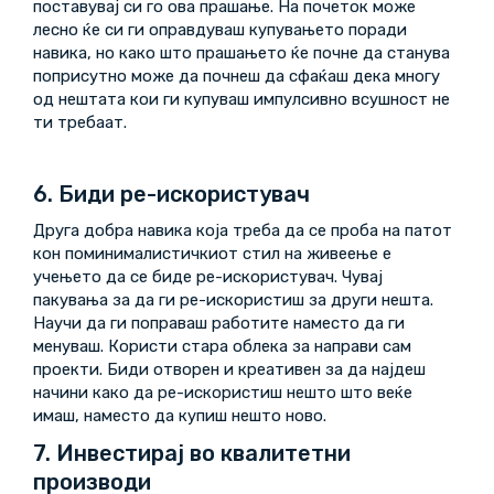
поставувај си го ова прашање. На почеток може
лесно ќе си ги оправдуваш купувањето поради
навика, но како што прашањето ќе почне да станува
поприсутно може да почнеш да сфаќаш дека многу
од нештата кои ги купуваш импулсивно всушност не
ти требаат.
6. Биди ре-искористувач
Друга добра навика која треба да се проба на патот
кон поминималистичкиот стил на живеење е
учењето да се биде ре-искористувач. Чувај
пакувања за да ги ре-искористиш за други нешта.
Научи да ги поправаш работите наместо да ги
менуваш. Користи стара облека за направи сам
проекти. Биди отворен и креативен за да најдеш
начини како да ре-искористиш нешто што веќе
имаш, наместо да купиш нешто ново.
7. Инвестирај во квалитетни
производи