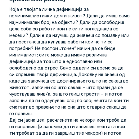
Која е твојата лична дефиниција за
поминималистички дом и живот? Дали да имаш само
најминимален број на објекти? Дали да ослободиш
цела соба со работи кои не си ги погледнал/а со
месеци? Дали е да научиш да живееш со помалку или
да престанеш да купуваш работи кои не ти се
потребни? Не постои „точен“ начин да се биде
минималист; сите може да имаме различна
дефиниција за тоа што е едноставно или
ослободено од стрес. Само оддели си време за да
си спремиш твоја дефиниција. Доколку не знаеш од
каде да започнеш со дефинирањето што не сакаш во
животот, започни со што сакаш – што прави да се
чувствуваш жив/а, за што гаиш страсти – и потоа
започни да ги одлупуваш слој по слој нештата кои ти
сметаат во правењето на она што стварно сакаш да
го правиш.
Дај си јасна цел, расчленета на чекори кои треба да
ги направиш (и запомни да ги запишеш нештата кои
ти требаат за да ги завршиш тие чекори) и потоа