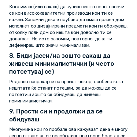
Кога имаш (или сакаш) да купиш нешто ново, насочи
се кон висококвалитетни производи кои ти се
важни. Запомни дека е поубаво да имаш празен дом
исполнет со дизајнирани предмети кои ги обожуваш,
отколку полн дом со нешта кои доволно ти се
допаѓаат. Но исто запомни, повторно, дека ти
дефинираш што значи минимализам.
8. Биди јасен/на зошто сакаш да
живееш минималистички (и често
потсетувај се)
Редовно навраќај се на првиот чекор, особено кога
нешптата ќе станат потешки, за да можеш да се
потсетиш зошто се обидуваш да живееш
поминималистички.
9. Прости си и продолжи да се
обидуваш
Многумина кои го пробале ова кажуваат дека е многу
лесно откако ќе се ослободиш, повторно брзо да се