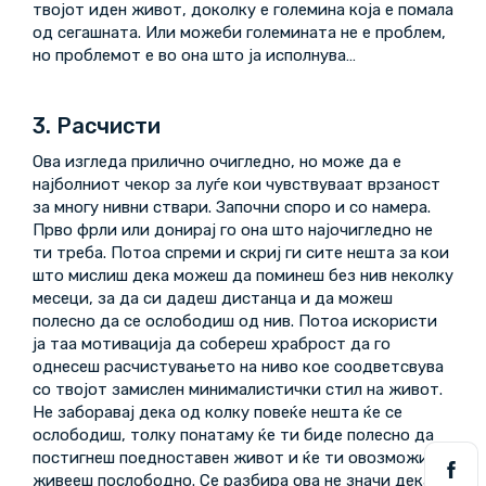
твојот иден живот, доколку е големина која е помала
од сегашната. Или можеби големината не е проблем,
но проблемот е во она што ја исполнува…
3. Расчисти
Ова изгледа прилично очигледно, но може да е
најболниот чекор за луѓе кои чувствуваат врзаност
за многу нивни ствари. Започни споро и со намера.
Прво фрли или донирај го она што најочигледно не
ти треба. Потоа спреми и скриј ги сите нешта за кои
што мислиш дека можеш да поминеш без нив неколку
месеци, за да си дадеш дистанца и да можеш
полесно да се ослободиш од нив. Потоа искористи
ја таа мотивација да собереш храброст да го
однесеш расчистувањето на ниво кое соодветсвува
со твојот замислен минималистички стил на живот.
Не заборавај дека од колку повеќе нешта ќе се
ослободиш, толку понатаму ќе ти биде полесно да
постигнеш поедноставен живот и ќе ти овозможи да
живееш послободно. Се разбира ова не значи дека