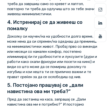
треба да завршиш само со кревет и лаптоп,
повторно ти треба да одлучиш што за тебе значи да
живееш минималистички.
4. Истренирај се да живееш со
помалку
Доколку си научен/на на удобности долго време,
може нема да си спремен/на одеднаш да преминеш
на минималистички живот. Пробај прво со викенди
или месеци со намален комфор, постепено
илиминирај ќи ги удобностите и луксузите (дури и
работи како скапи фризури или посети на кино) и
види со што може да се помириш доколку го
изгубиш и кои нешта ти се прилично важни и те
прават среќен за да се ослободиш од нив.
5. Постојано прашувај се „дали
навистина ова ми треба?“
Пред да застанеш на каса, запрашај се „Дали
навистина ова ми е потребно?“ И постојано