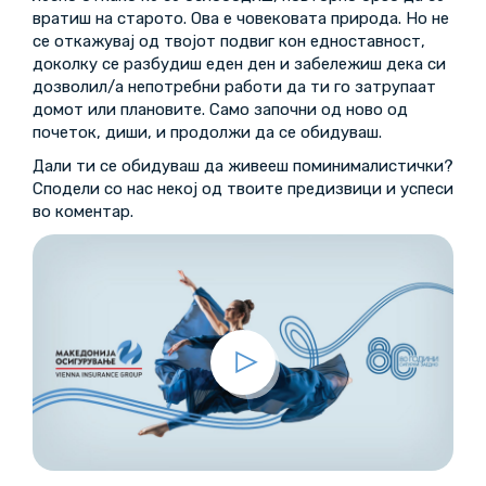
вратиш на старото. Ова е човековата природа. Но не
се откажувај од твојот подвиг кон едноставност,
доколку се разбудиш еден ден и забележиш дека си
дозволил/а непотребни работи да ти го затрупаат
домот или плановите. Само започни од ново од
почеток, диши, и продолжи да се обидуваш.
Дали ти се обидуваш да живееш поминималистички?
Сподели со нас некој од твоите предизвици и успеси
во коментар.