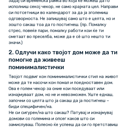
задај си временска рамка во која ќе можеш да го
исполниш секој чекор, не само крајната цел. Направи
си потсетници во календарот за да ја зголемиш
одговорноста. Не запишувај само што е целта, но и
зошто сакаш тоа да го постигнеш. (пр. Помалку
стрес, повеќе пари, помалку работи кои ќе ти
сметаат во преселба, може да е сè што нешто ти
значи.)
2. Одлучи како твојот дом може да ти
помогне да живееш
поминималистички
Твојот подвиг кон поминималистички стил на живот
може да те насочи кон помал и поедноставен дом.
Ова е голем чекор за оние кои поседуваат или
изнајмуваат дом, но не и невозможен. Уште еднаш,
започни со целта што ја сакаш да ја постигнеш –
биди специфичен/на.
Не си сигурен/на што сакаш? Патувај и изнајмувај
домови со големина и опсег каков што си
замислуваш. Полесно ќе успееш да си го претставиш