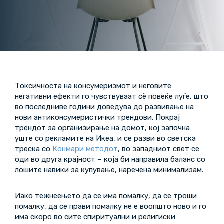
Токсичноста на консумеризмот и неговите
негативни ефекти го чувствуваат сè повеќе луѓе, што
во последниве години доведува до развивање на
нови антиконсумеристички трендови. Покрај
трендот за организирање на домот, кој започна
уште со рекламите на Икеа, и се разви во светска
треска со
Конмари методот
, во западниот свет се
оди во друга крајност – која би направила баланс со
лошите навики за купување, наречена минимализам.
Иако тежнеењето да се има помалку, да се троши
помалку, да се прави помалку не е воопшто ново и го
има скоро во сите спиритуални и религиски